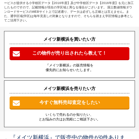
ービスが提供する小学校区データ【2016年度】及び中学校区データ【2016年度】を元に加工
したものですので、記載情報が現在の学区域と異なる場合がございます。 国土数値情報ダウ
ンロードサービスのWEBサイト上で記述通り、データは必ずしも正確とは言えません。ま
た、通学区域(学区)は毎年見直しの対象となりますので、そちらを踏まえ学区情報は参考とし
てご活用下さい。
メイツ新横浜を買いたい方
この物件が売り出されたら教えて！
『メイツ新横浜』の販売情報を
優先的にお知らせいたします。
メイツ新横浜を売りたい方
今すぐ無料売却査定をしたい
いくらで売れるのか知りたい、
とお悩みの方はお気軽にご相談下さい。
『メイツ新横浜』で販売中の物件が0件ありま