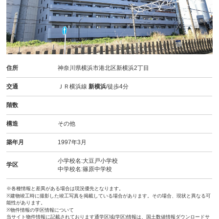
住所
神奈川県横浜市港北区新横浜2丁目
交通
ＪＲ横浜線
新横浜
/徒歩4分
階数
構造
その他
築年月
1997年3月
小学校名:大豆戸小学校
学区
中学校名:篠原中学校
※各種情報と差異がある場合は現況優先となります。
※建物竣工時に撮影した竣工写真を掲載している場合があります。その場合、現状と異なる可
能性があります。
※物件情報の学区情報について
当サイト物件情報に記載されております通学区域(学区)情報は、国土数値情報ダウンロードサ