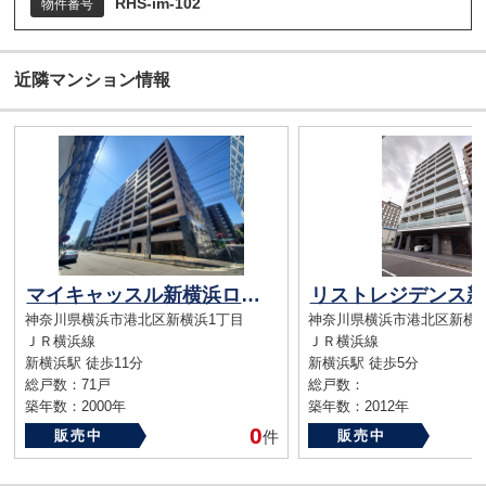
RHS-im-102
物件番号
近隣マンション情報
マイキャッスル新横浜ロイヤルステージ
リストレジデンス新
神奈川県横浜市港北区新横浜1丁目
神奈川県横浜市港北区新横浜1
ＪＲ横浜線
ＪＲ横浜線
新横浜駅 徒歩11分
新横浜駅 徒歩5分
総戸数：71戸
総戸数：
築年数：2000年
築年数：2012年
0
販売中
件
販売中