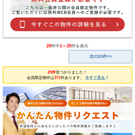
29
1～20
件中
件を表示
次の20件>>
29件
見つかりました！
会員限定物件は
371
件あります。
今すぐ見る