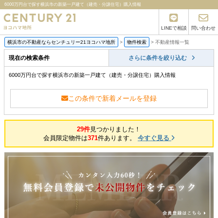
6000万円台で探す横浜市の新築一戸建て（建売・分譲住宅）購入情報
LINEで相談
問い合わせ
横浜市の不動産ならセンチュリー21ヨコハマ地所
>
物件検索
>
不動産情報一覧
現在の検索条件
さらに条件を絞り込む
6000万円台で探す横浜市の新築一戸建て（建売・分譲住宅）購入情報
この条件で新着メールを登録
29件
見つかりました！
会員限定物件は
371
件あります。
今すぐ見る