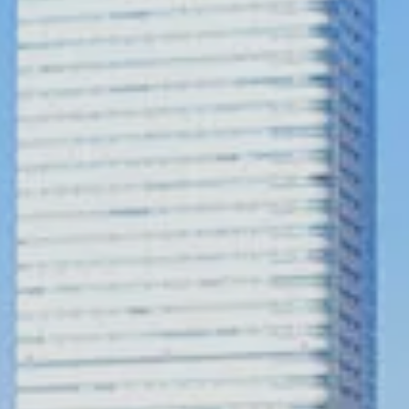
TO
BU
RE
IN