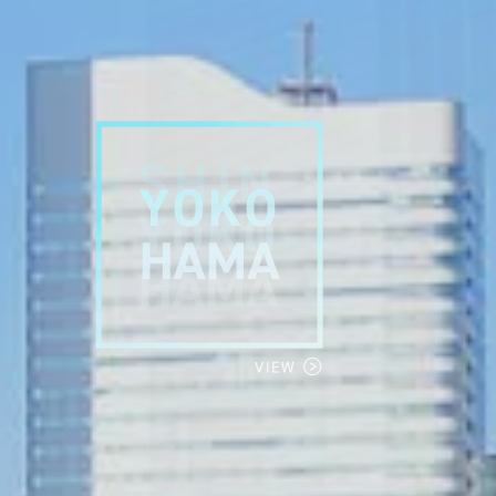
P
SEARCH
トップページ
新横浜のマン
Y
SALE
買いたい
売りたい
NT
LEASE BACK
借りたい
リースバック
HERITANCE
COMPANY
不動産相続
会社概要