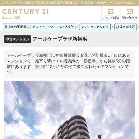
アールケープラザ新横浜(神奈川県横浜市港北区新横浜1丁目・新横浜駅)の建物情報｜センチュリー21ヨコハマ地所
LINEで相談
問い合わせ
横浜市の不動産ならセンチュリー21ヨコハマ地所
>
マンションカタログ
>
横浜市港北区
アールケープラザ新横浜
中古マンション
アールケープラザ新横浜は神奈川県横浜市港北区新横浜1丁目にある
マンションで、最寄り駅はＪＲ横浜線の「新横浜」から徒歩6分の距
離にあります。1998年12月にその他で建てられた全のマンションで
す。