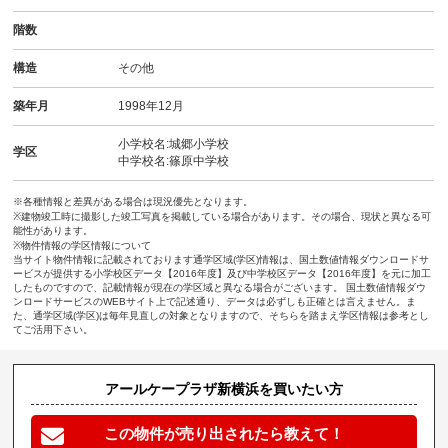
階数
構造
その他
築年月
1998年12月
小学校名:城郷小学校
学区
中学校名:篠原中学校
※各種情報と差異がある場合は現況優先となります。
※建物竣工時に撮影した竣工写真を掲載している場合があります。その場合、現状と異なる可
能性があります。
※物件情報の学区情報について
当サイト物件情報に記載されております通学区域(学区)情報は、国土数値情報ダウンロードサ
ービスが提供する小学校区データ【2016年度】及び中学校区データ【2016年度】を元に加工
したものですので、記載情報が現在の学区域と異なる場合がございます。 国土数値情報ダウ
ンロードサービスのWEBサイト上で記述通り、データは必ずしも正確とは言えません。ま
た、通学区域(学区)は毎年見直しの対象となりますので、そちらを踏まえ学区情報は参考とし
てご活用下さい。
アールケープラザ新横浜を買いたい方
この物件が売り出されたら教えて！