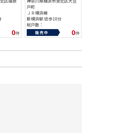
北区篠原
神奈川県横浜市港北区大豆
戸町
ＪＲ横浜線
分
新横浜駅 徒歩10分
総戸数：
築年数：1986年
0
0
販売中
件
件