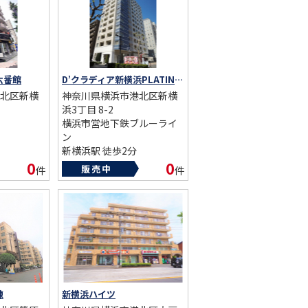
六番館
D’クラディア新横浜PLATINUM SOLID
北区新横
神奈川県横浜市港北区新横
浜3丁目 8-2
横浜市営地下鉄ブルーライ
ン
新横浜駅 徒歩2分
総戸数：68戸
0
0
販売中
件
件
築年数：2007年
棟
新横浜ハイツ