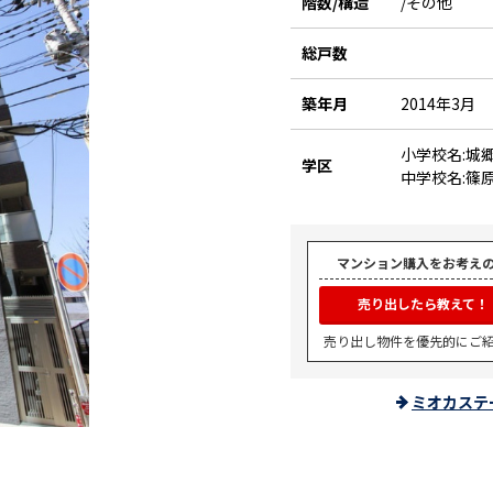
階数/構造
/その他
総戸数
築年月
2014年3月
小学校名:城
学区
中学校名:篠
マンション購入をお考え
売り出したら教えて！
売り出し物件を優先的にご
ミオカステ
。