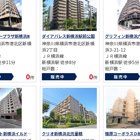
AFF
RECRUIT
スタッフ紹介
採用情報
ープラザ新横浜Ⅲ
ダイアパレス新横浜駅前公園
グリフィン新横浜
NTACT
横浜市港北区新横
神奈川県横浜市港北区新横
神奈川県横浜市港
お問い合わせ
浜2丁目
浜3-21-12
線
ＪＲ横浜線
ＪＲ横浜線
徒歩11分
新横浜駅 徒歩8分
新横浜駅 徒歩5分
総戸数：
総戸数：
06年
築年数：1998年
築年数：2004年
0
0
中
販売中
販売中
件
件
クレッセント新横浜イルドマーニ
クリオ新横浜北弐番館
篠原コーポラスＤ