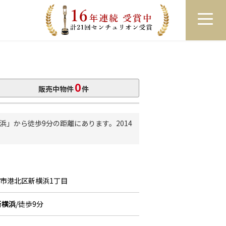
員登録
ログイン
来店予約
LINEで相談
0
販売中物件
件
」から徒歩9分の距離にあります。2014
浜市港北区新横浜1丁目
新横浜
/徒歩9分