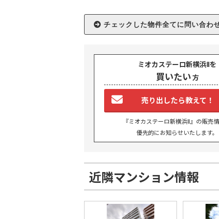
ミオカステーロ新横浜Ⅱを
買いたい
方
TO
売り出したら教えて！
『ミオカステーロ新横浜Ⅱ』の販売
BU
優先的にお知らせいたします。
RE
近隣マンション情報
IN