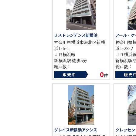
ST
リストレジデンス新横浜
アール・ケ
CO
神奈川県横浜市港北区新横
神奈川県
浜1-6-1
浜1-28-2
ＪＲ横浜線
ＪＲ横浜
新横浜駅 徒歩5分
新横浜駅 
総戸数：
総戸数：
築年数：2012年
築年数：20
0
販売中
販売
件
グレイス新横浜アクシス