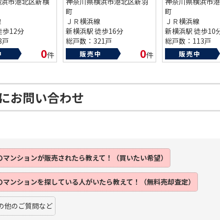
横浜市港北区新横
神奈川県横浜市港北区新羽
神奈川県横浜市港
町
町
線
ＪＲ横浜線
ＪＲ横浜線
徒歩12分
新横浜駅 徒歩16分
新横浜駅 徒歩10
8戸
総戸数：321戸
総戸数：113戸
02年
築年数：1998年
築年数：1976年
0
0
中
販売中
販売中
件
件
Ⅱにお問い合わせ
のマンションが
販売されたら
教えて！（買いたい希望）
のマンションを
探している人がいたら
教えて！（無料売却査定）
の他のご質問など