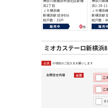
神奈川県横浜市港北区新横
神奈川県
浜2丁目
浜1-29-11
ＪＲ横浜線
ＪＲ横浜
新横浜駅 徒歩8分
新横浜駅 
総戸数：33戸
総戸数：4
築年数：2003年
築年数：20
0
販売中
販売
件
ミオカステーロ新横浜
必須
の項目はご記入をお願いします
お問合せ内容
必須
こ
こ
そ