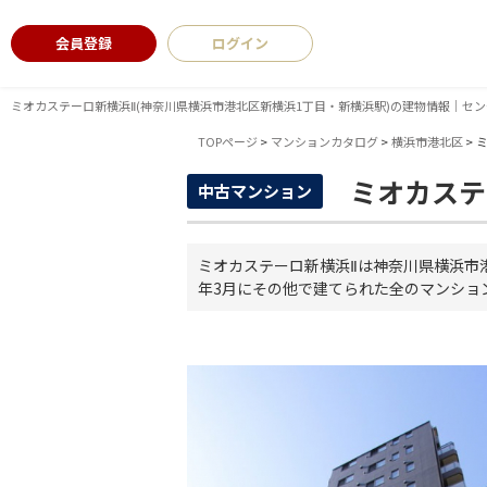
会員登録
ログイン
ミオカステーロ新横浜Ⅱ(神奈川県横浜市港北区新横浜1丁目・新横浜駅)の建物情報｜セン
TOPページ
>
マンションカタログ
>
横浜市港北区
>
ミオカステ
中古マンション
ミオカステーロ新横浜Ⅱは神奈川県横浜市
年3月にその他で建てられた全のマンショ