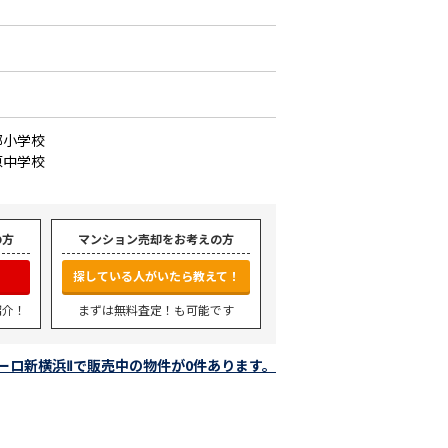
郷小学校
原中学校
の方
マンション売却をお考えの方
探している人がいたら教えて！
紹介！
まずは無料査定！も可能です
ーロ新横浜Ⅱで販売中の物件が0件あります。