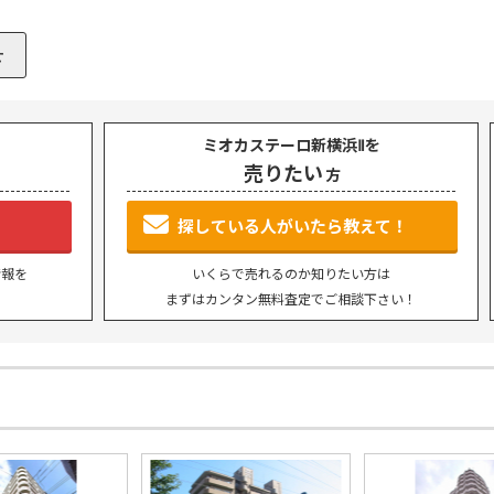
ミオカステーロ新横浜Ⅱを
売りたい
方
P
SEARCH
トップページ
新横浜のマン
探している人がいたら教えて！
情報を
いくらで売れるのか知りたい方は
Y
SALE
まずはカンタン無料査定でご相談下さい！
買いたい
売りたい
NT
LEASE BACK
借りたい
リースバック
HERITANCE
COMPANY
不動産相続
会社概要