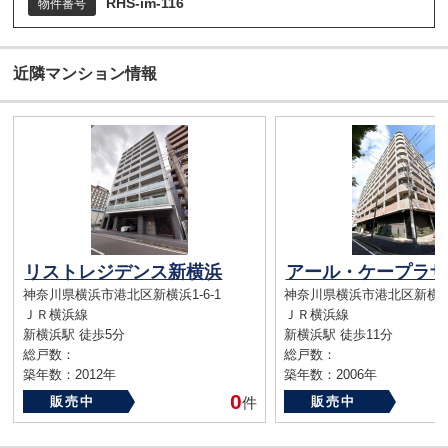
RHS-im-116
物件番号
近隣マンション情報
リストレジデンス新横浜
アール・ケープラザ
神奈川県横浜市港北区新横浜1-6-1
神奈川県横浜市港北区新横浜1-
ＪＲ横浜線
ＪＲ横浜線
新横浜駅 徒歩5分
新横浜駅 徒歩11分
総戸数：
総戸数：
築年数：2012年
築年数：2006年
0
販売中
件
販売中