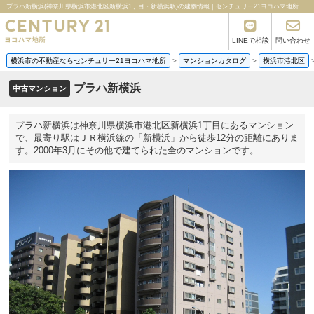
プラハ新横浜(神奈川県横浜市港北区新横浜1丁目・新横浜駅)の建物情報｜センチュリー21ヨコハマ地所
LINEで相談
問い合わせ
横浜市の不動産ならセンチュリー21ヨコハマ地所
>
マンションカタログ
>
横浜市港北区
プラハ新横浜
中古マンション
プラハ新横浜は神奈川県横浜市港北区新横浜1丁目にあるマンション
で、最寄り駅はＪＲ横浜線の「新横浜」から徒歩12分の距離にありま
す。2000年3月にその他で建てられた全のマンションです。