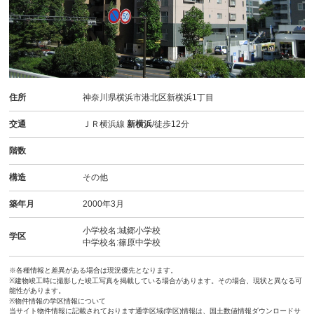
住所
神奈川県横浜市港北区新横浜1丁目
交通
ＪＲ横浜線
新横浜
/徒歩12分
階数
構造
その他
築年月
2000年3月
小学校名:城郷小学校
学区
中学校名:篠原中学校
※各種情報と差異がある場合は現況優先となります。
※建物竣工時に撮影した竣工写真を掲載している場合があります。その場合、現状と異なる可
能性があります。
※物件情報の学区情報について
当サイト物件情報に記載されております通学区域(学区)情報は、国土数値情報ダウンロードサ