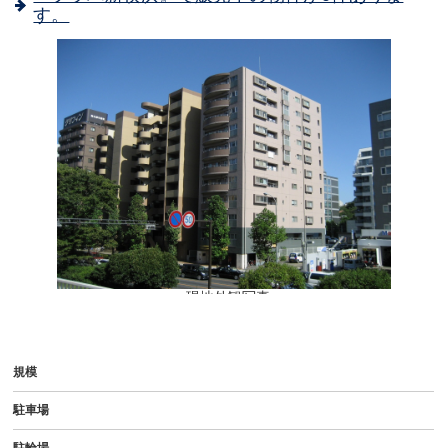
す。
- 現地外観写真
規模
駐車場
駐輪場