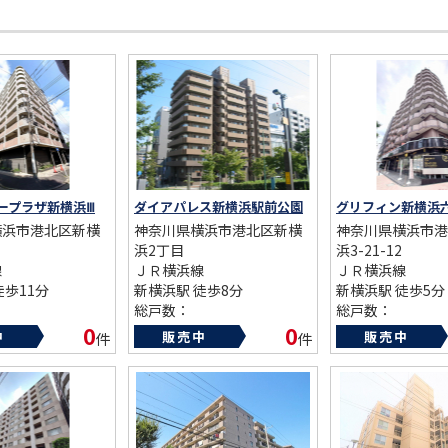
AFF
RECRUIT
スタッフ紹介
採用情報
NTACT
お問い合わせ
ープラザ新横浜Ⅲ
ダイアパレス新横浜駅前公園
グリフィン新横浜
横浜市港北区新横
神奈川県横浜市港北区新横
神奈川県横浜市港
浜2丁目
浜3-21-12
線
ＪＲ横浜線
ＪＲ横浜線
徒歩11分
新横浜駅 徒歩8分
新横浜駅 徒歩5分
総戸数：
総戸数：
06年
築年数：1998年
築年数：2004年
0
0
中
販売中
販売中
件
件