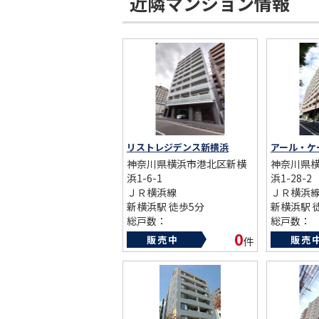
近隣マンション情報
ST
CO
リストレジデンス新横浜
アール・ケ
神奈川県横浜市港北区新横
神奈川県
浜1-6-1
浜1-28-2
ＪＲ横浜線
ＪＲ横浜
新横浜駅 徒歩5分
新横浜駅 
総戸数：
総戸数：
築年数：2012年
築年数：20
0
販売中
販売
件