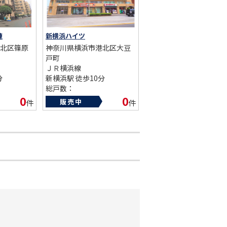
棟
新横浜ハイツ
北区篠原
神奈川県横浜市港北区大豆
戸町
ＪＲ横浜線
分
新横浜駅 徒歩10分
総戸数：
築年数：1986年
0
0
販売中
件
件