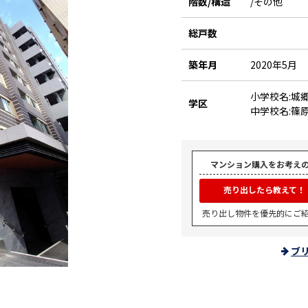
階数/構造
/その他
総戸数
築年月
2020年5月
小学校名:城
学区
中学校名:篠
マンション購入をお考え
売り出したら教えて！
売り出し物件を優先的にご
ブ
。