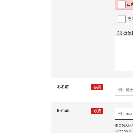
こ
そ
【その他
お名前
必須
E-mail
必須
※ご記入い
※Yaho