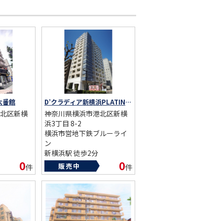
六番館
D’クラディア新横浜PLATINUM SOLID
北区新横
神奈川県横浜市港北区新横
浜3丁目 8-2
横浜市営地下鉄ブルーライ
ン
新横浜駅 徒歩2分
総戸数：68戸
0
0
販売中
件
件
築年数：2007年