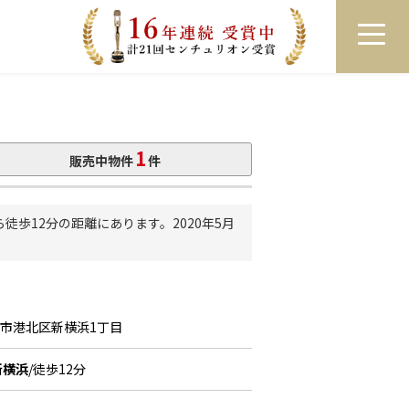
員登録
ログイン
来店予約
LINEで相談
1
販売中物件
件
歩12分の距離にあります。2020年5月
浜市港北区新横浜1丁目
新横浜
/徒歩12分