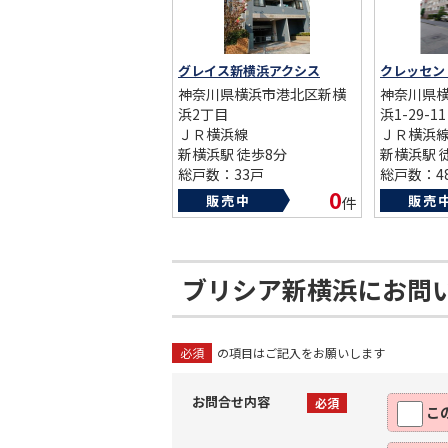
グレイス新横浜アクシス
神奈川県横浜市港北区新横
神奈川県
浜2丁目
浜1-29-11
ＪＲ横浜線
ＪＲ横浜
新横浜駅 徒歩8分
新横浜駅 
総戸数：33戸
総戸数：4
築年数：2003年
築年数：20
0
販売中
販売
件
ブリシア新横浜にお問
必須
の項目はご記入をお願いします
お問合せ内容
必須
こ