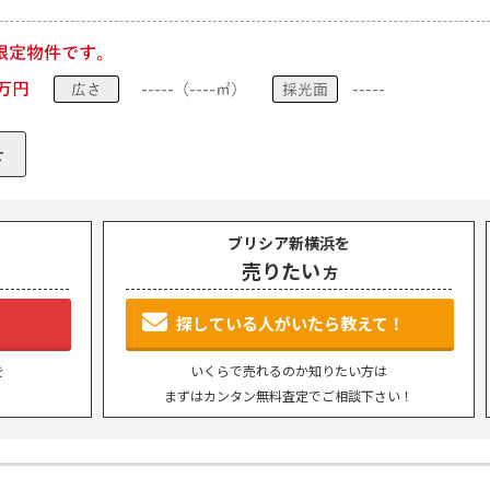
P
SEARCH
トップページ
新横浜のマン
ブリシア新横浜を
売りたい
方
Y
SALE
買いたい
売りたい
探している人がいたら教えて！
NT
LEASE BACK
を
いくらで売れるのか知りたい方は
借りたい
リースバック
まずはカンタン無料査定でご相談下さい！
HERITANCE
COMPANY
不動産相続
会社概要