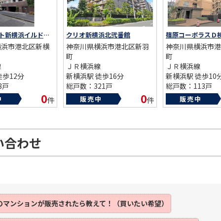
クレッセント新横浜イルドマーニ
クリオ新横浜北弐番館
篠原コーポラスＤ
横浜市港北区新横
神奈川県横浜市港北区新羽
神奈川県横浜市港
町
町
線
ＪＲ横浜線
ＪＲ横浜線
徒歩12分
新横浜駅 徒歩16分
新横浜駅 徒歩10
8戸
総戸数：321戸
総戸数：113戸
02年
築年数：1998年
築年数：1976年
0
0
中
販売中
販売中
件
件
い合わせ
のマンションが
販売されたら
教えて！（買いたい希望）