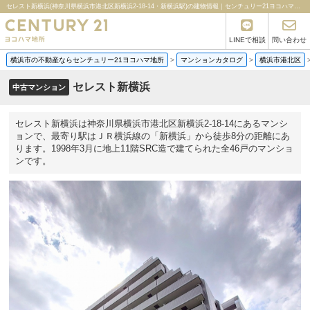
セレスト新横浜(神奈川県横浜市港北区新横浜2-18-14・新横浜駅)の建物情報｜センチュリー21ヨコハマ地所
LINEで相談
問い合わせ
横浜市の不動産ならセンチュリー21ヨコハマ地所
>
マンションカタログ
>
横浜市港北区
セレスト新横浜
中古マンション
セレスト新横浜は神奈川県横浜市港北区新横浜2-18-14にあるマンシ
ョンで、最寄り駅はＪＲ横浜線の「新横浜」から徒歩8分の距離にあ
ります。1998年3月に地上11階SRC造で建てられた全46戸のマンショ
ンです。