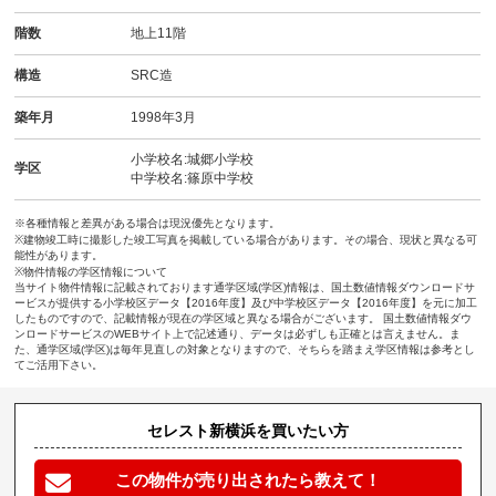
階数
地上11階
構造
SRC造
築年月
1998年3月
小学校名:城郷小学校
学区
中学校名:篠原中学校
※各種情報と差異がある場合は現況優先となります。
※建物竣工時に撮影した竣工写真を掲載している場合があります。その場合、現状と異なる可
能性があります。
※物件情報の学区情報について
当サイト物件情報に記載されております通学区域(学区)情報は、国土数値情報ダウンロードサ
ービスが提供する小学校区データ【2016年度】及び中学校区データ【2016年度】を元に加工
したものですので、記載情報が現在の学区域と異なる場合がございます。 国土数値情報ダウ
ンロードサービスのWEBサイト上で記述通り、データは必ずしも正確とは言えません。ま
た、通学区域(学区)は毎年見直しの対象となりますので、そちらを踏まえ学区情報は参考とし
てご活用下さい。
セレスト新横浜を買いたい方
この物件が売り出されたら教えて！