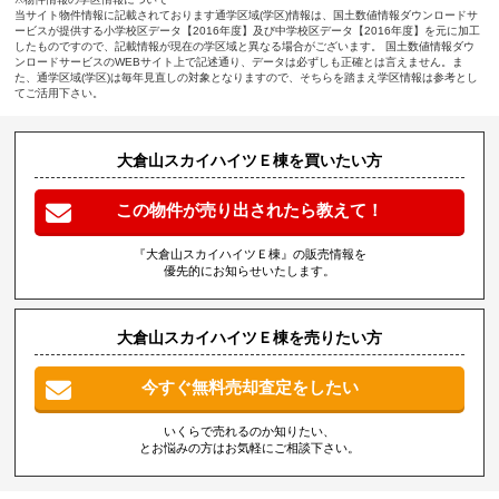
当サイト物件情報に記載されております通学区域(学区)情報は、国土数値情報ダウンロードサ
ービスが提供する小学校区データ【2016年度】及び中学校区データ【2016年度】を元に加工
したものですので、記載情報が現在の学区域と異なる場合がございます。 国土数値情報ダウ
ンロードサービスのWEBサイト上で記述通り、データは必ずしも正確とは言えません。ま
た、通学区域(学区)は毎年見直しの対象となりますので、そちらを踏まえ学区情報は参考とし
てご活用下さい。
大倉山スカイハイツＥ棟を買いたい方
この物件が売り出されたら教えて！
『大倉山スカイハイツＥ棟』の販売情報を
優先的にお知らせいたします。
大倉山スカイハイツＥ棟を売りたい方
今すぐ無料売却査定をしたい
いくらで売れるのか知りたい、
とお悩みの方はお気軽にご相談下さい。