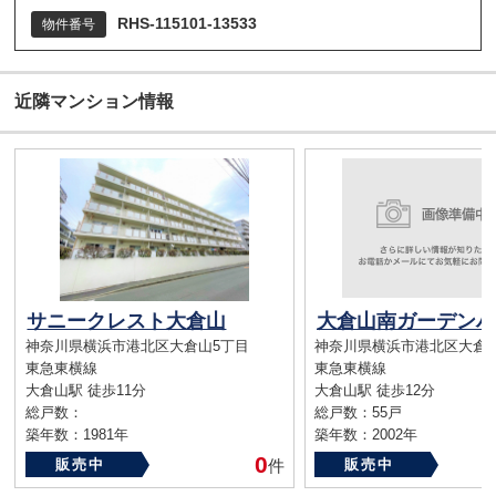
RHS-115101-13533
物件番号
近隣マンション情報
サニークレスト大倉山
大倉山南ガーデンハ
神奈川県横浜市港北区大倉山5丁目
神奈川県横浜市港北区大倉
東急東横線
東急東横線
大倉山駅 徒歩11分
大倉山駅 徒歩12分
総戸数：
総戸数：55戸
築年数：1981年
築年数：2002年
0
販売中
件
販売中