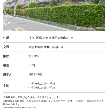
住所
神奈川県横浜市港北区大倉山3丁目
交通
東急東横線
大倉山
/徒歩3分
階数
地上3階
構造
RC造
築年月
1978年6月
小学校名:大綱小学校
学区
中学校名:大綱中学校
※各種情報と差異がある場合は現況優先となります。
※建物竣工時に撮影した竣工写真を掲載している場合があります。その場合、現状と異なる可
能性があります。
※物件情報の学区情報について