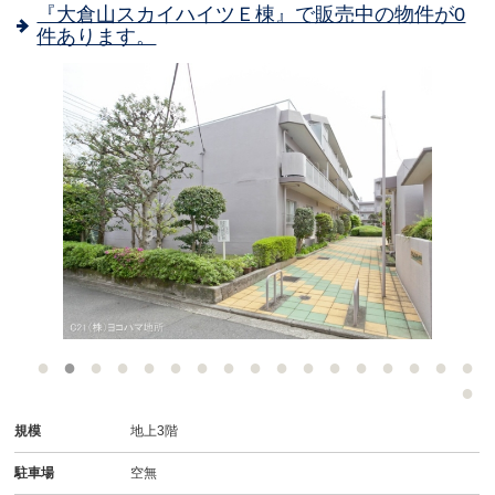
『大倉山スカイハイツＥ棟』で販売中の物件が0
件あります。
-
規模
地上3階
駐車場
空無