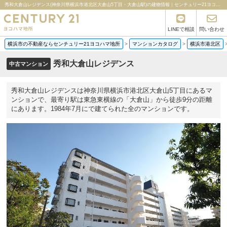
秀和大倉山レジデンス(神奈川県横浜市港北区大倉山5丁目・大倉山駅)の建物情報｜センチュリー21ヨコハマ地所
LINEで相談
問い合わせ
横浜市の不動産ならセンチュリー21ヨコハマ地所
>
マンションカタログ
>
横浜市港北区
秀和大倉山レジデンス
中古マンション
秀和大倉山レジデンスは神奈川県横浜市港北区大倉山5丁目にあるマ
ンションで、最寄り駅は東急東横線の「大倉山」から徒歩9分の距離
にあります。1984年7月にで建てられた全のマンションです。