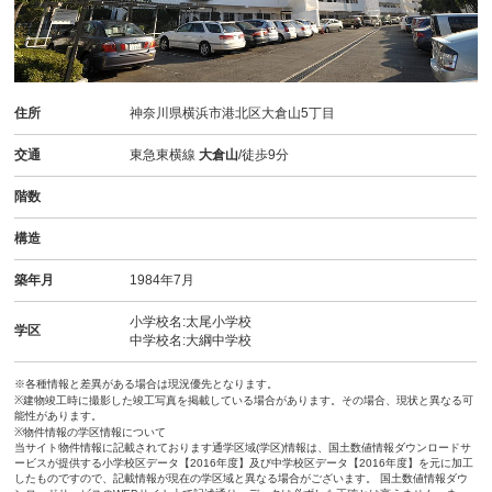
住所
神奈川県横浜市港北区大倉山5丁目
交通
東急東横線
大倉山
/徒歩9分
階数
構造
築年月
1984年7月
小学校名:太尾小学校
学区
中学校名:大綱中学校
※各種情報と差異がある場合は現況優先となります。
※建物竣工時に撮影した竣工写真を掲載している場合があります。その場合、現状と異なる可
能性があります。
※物件情報の学区情報について
当サイト物件情報に記載されております通学区域(学区)情報は、国土数値情報ダウンロードサ
ービスが提供する小学校区データ【2016年度】及び中学校区データ【2016年度】を元に加工
したものですので、記載情報が現在の学区域と異なる場合がございます。 国土数値情報ダウ