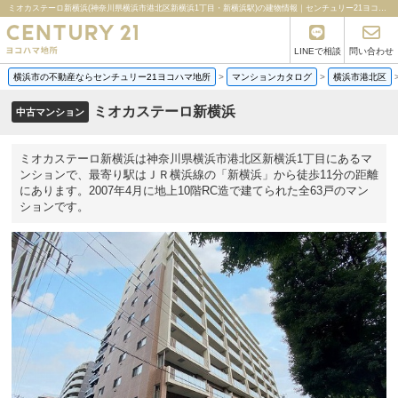
ミオカステーロ新横浜(神奈川県横浜市港北区新横浜1丁目・新横浜駅)の建物情報｜センチュリー21ヨコハマ地所
LINEで相談
問い合わせ
横浜市の不動産ならセンチュリー21ヨコハマ地所
>
マンションカタログ
>
横浜市港北区
ミオカステーロ新横浜
中古マンション
ミオカステーロ新横浜は神奈川県横浜市港北区新横浜1丁目にあるマ
ンションで、最寄り駅はＪＲ横浜線の「新横浜」から徒歩11分の距離
にあります。2007年4月に地上10階RC造で建てられた全63戸のマン
ションです。