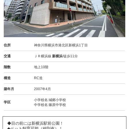
住所
神奈川県横浜市港北区新横浜1丁目
交通
ＪＲ横浜線
新横浜
/徒歩11分
階数
地上10階
構造
RC造
築年月
2007年4月
小学校名:城郷小学校
学区
中学校名:篠原中学校
◆目の前には新横浜駅前公園！
◆ペット飼育可能（細則有）！