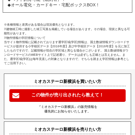
◆オール電化・カードキー・宅配ボックスBOX！
※各種情報と差異がある場合は現況優先となります。
※建物竣工時に撮影した竣工写真を掲載している場合があります。その場合、現状と異なる可
能性があります。
※物件情報の学区情報について
当サイト物件情報に記載されております通学区域(学区)情報は、国土数値情報ダウンロードサ
ービスが提供する小学校区データ【2016年度】及び中学校区データ【2016年度】を元に加工
したものですので、記載情報が現在の学区域と異なる場合がございます。 国土数値情報ダウ
ンロードサービスのWEBサイト上で記述通り、データは必ずしも正確とは言えません。ま
た、通学区域(学区)は毎年見直しの対象となりますので、そちらを踏まえ学区情報は参考とし
てご活用下さい。
ミオカステーロ新横浜を買いたい方
この物件が売り出されたら教えて！
『ミオカステーロ新横浜』の販売情報を
優先的にお知らせいたします。
ミオカステーロ新横浜を売りたい方