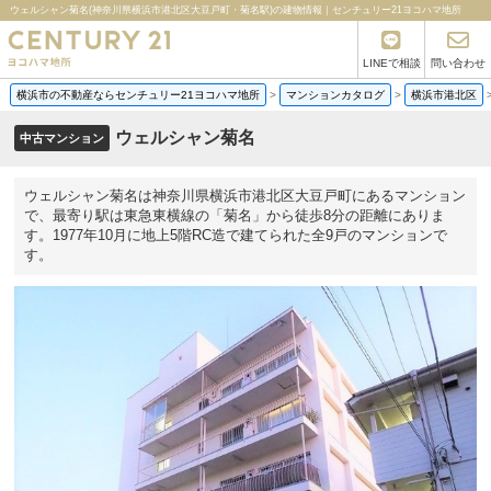
ウェルシャン菊名(神奈川県横浜市港北区大豆戸町・菊名駅)の建物情報｜センチュリー21ヨコハマ地所
LINEで相談
問い合わせ
横浜市の不動産ならセンチュリー21ヨコハマ地所
>
マンションカタログ
>
横浜市港北区
ウェルシャン菊名
中古マンション
ウェルシャン菊名は神奈川県横浜市港北区大豆戸町にあるマンション
で、最寄り駅は東急東横線の「菊名」から徒歩8分の距離にありま
す。1977年10月に地上5階RC造で建てられた全9戸のマンションで
す。