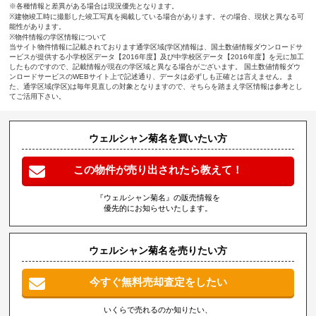
※各種情報と差異がある場合は現況優先となります。
※建物竣工時に撮影した竣工写真を掲載している場合があります。その場合、現状と異なる可
能性があります。
※物件情報の学区情報について
当サイト物件情報に記載されております通学区域(学区)情報は、国土数値情報ダウンロードサ
ービスが提供する小学校区データ【2016年度】及び中学校区データ【2016年度】を元に加工
したものですので、記載情報が現在の学区域と異なる場合がございます。 国土数値情報ダウ
ンロードサービスのWEBサイト上で記述通り、データは必ずしも正確とは言えません。ま
た、通学区域(学区)は毎年見直しの対象となりますので、そちらを踏まえ学区情報は参考とし
てご活用下さい。
ウェルシャン菊名を買いたい方
この物件が売り出されたら教えて！
『ウェルシャン菊名』の販売情報を
優先的にお知らせいたします。
ウェルシャン菊名を売りたい方
今すぐ無料売却査定をしたい
いくらで売れるのか知りたい、