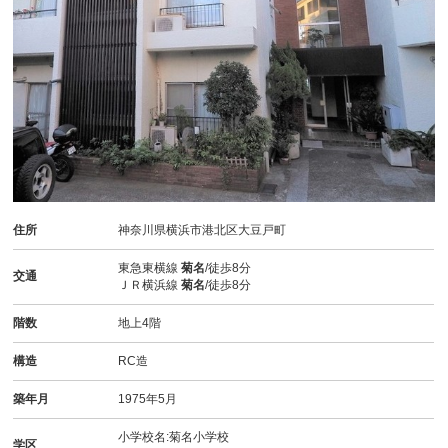
住所
神奈川県横浜市港北区大豆戸町
東急東横線
菊名
/徒歩8分
交通
ＪＲ横浜線
菊名
/徒歩8分
階数
地上4階
構造
RC造
築年月
1975年5月
小学校名:菊名小学校
学区