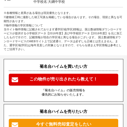
中学校名:大綱中学校
※各種情報と差異がある場合は現況優先となります。
※建物竣工時に撮影した竣工写真を掲載している場合があります。その場合、現状と異なる可
能性があります。
※物件情報の学区情報について
当サイト物件情報に記載されております通学区域(学区)情報は、国土数値情報ダウンロードサ
ービスが提供する小学校区データ【2016年度】及び中学校区データ【2016年度】を元に加工
したものですので、記載情報が現在の学区域と異なる場合がございます。 国土数値情報ダウ
ンロードサービスのWEBサイト上で記述通り、データは必ずしも正確とは言えません。ま
た、通学区域(学区)は毎年見直しの対象となりますので、そちらを踏まえ学区情報は参考とし
てご活用下さい。
菊名台ハイムを買いたい方
この物件が売り出されたら教えて！
『菊名台ハイム』の販売情報を
優先的にお知らせいたします。
菊名台ハイムを売りたい方
今すぐ無料売却査定をしたい