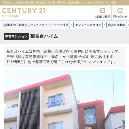
菊名台ハイム(神奈川県横浜市港北区大豆戸町・菊名駅)の建物情報｜センチュリー21ヨコハマ地所
LINEで相談
問い合わせ
横浜市の不動産ならセンチュリー21ヨコハマ地所
>
マンションカタログ
>
横浜市港北区
菊名台ハイム
中古マンション
菊名台ハイムは神奈川県横浜市港北区大豆戸町にあるマンションで、
最寄り駅は東急東横線の「菊名」から徒歩8分の距離にあります。
1975年5月に地上4階RC造で建てられた全10戸のマンションです。