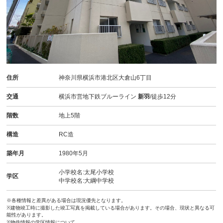
住所
神奈川県横浜市港北区大倉山6丁目
交通
横浜市営地下鉄ブルーライン
新羽
/徒歩12分
階数
地上5階
構造
RC造
築年月
1980年5月
小学校名:太尾小学校
学区
中学校名:大綱中学校
※各種情報と差異がある場合は現況優先となります。
※建物竣工時に撮影した竣工写真を掲載している場合があります。その場合、現状と異なる可
能性があります。
※物件情報の学区情報について