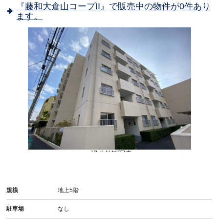
『藤和大倉山コープII』で販売中の物件が0件あり
ます。
- 現地外観写真
規模
地上5階
駐車場
なし