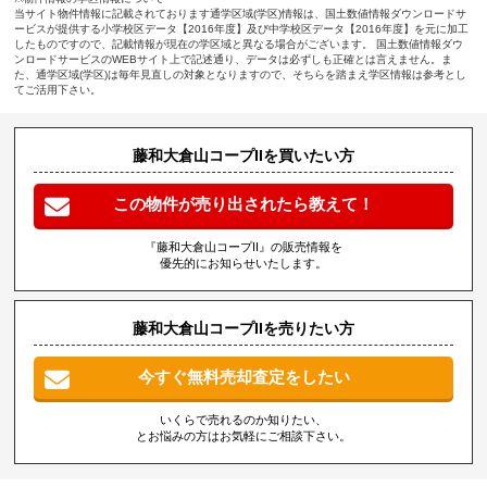
当サイト物件情報に記載されております通学区域(学区)情報は、国土数値情報ダウンロードサ
ービスが提供する小学校区データ【2016年度】及び中学校区データ【2016年度】を元に加工
したものですので、記載情報が現在の学区域と異なる場合がございます。 国土数値情報ダウ
ンロードサービスのWEBサイト上で記述通り、データは必ずしも正確とは言えません。ま
た、通学区域(学区)は毎年見直しの対象となりますので、そちらを踏まえ学区情報は参考とし
てご活用下さい。
藤和大倉山コープIIを買いたい方
この物件が売り出されたら教えて！
『藤和大倉山コープII』の販売情報を
優先的にお知らせいたします。
藤和大倉山コープIIを売りたい方
今すぐ無料売却査定をしたい
いくらで売れるのか知りたい、
とお悩みの方はお気軽にご相談下さい。