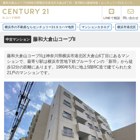
藤和大倉山コープII(神奈川県横浜市港北区大倉山6丁目・新羽駅)の建物情報｜センチュリー21ヨコハマ地所
LINEで相談
問い合わせ
横浜市の不動産ならセンチュリー21ヨコハマ地所
>
マンションカタログ
>
横浜市港北区
藤和大倉山コープII
中古マンション
藤和大倉山コープIIは神奈川県横浜市港北区大倉山6丁目にあるマン
ションで、最寄り駅は横浜市営地下鉄ブルーラインの「新羽」から徒
歩12分の距離にあります。1980年5月に地上5階RC造で建てられた全
21戸のマンションです。