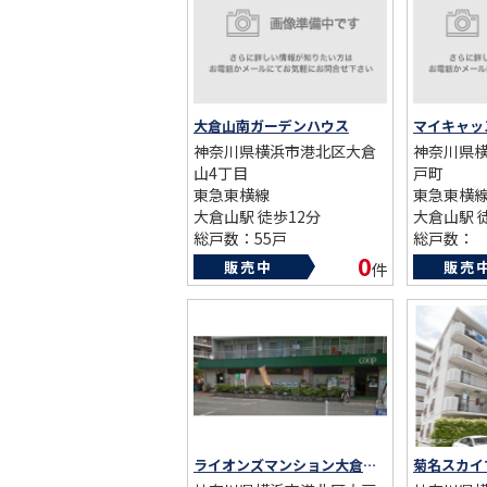
ST
大倉山南ガーデンハウス
CO
神奈川県横浜市港北区大倉
神奈川県
山4丁目
戸町
東急東横線
東急東横
大倉山駅 徒歩12分
大倉山駅 
総戸数：55戸
総戸数：
築年数：2002年
築年数：20
0
販売中
販売
件
ライオンズマンション大倉山第六
菊名スカイ