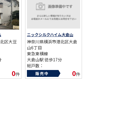
名
ニックシルクハイム大倉山
北区大豆
神奈川県横浜市港北区大倉
山6丁目
東急東横線
分
大倉山駅 徒歩17分
総戸数：
築年数：1989年
0
0
販売中
件
件