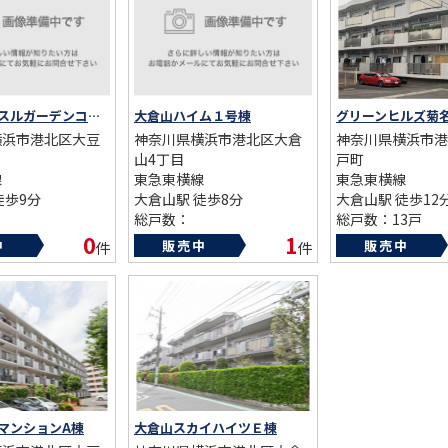
AFF
RECRUIT
スタッフ紹介
採用情報
マイキャッスルガーデンコート大倉山
大倉山ハイム１号棟
グリーンヒルズ菊
NTACT
横浜市港北区大豆
神奈川県横浜市港北区大倉
神奈川県横浜市港
お問い合わせ
山4丁目
戸町
線
東急東横線
東急東横線
徒歩9分
大倉山駅 徒歩8分
大倉山駅 徒歩12
総戸数：
総戸数：13戸
02年
築年数：1973年
築年数：1991年
0
1
中
販売中
販売中
件
件
マンションA棟
大倉山スカイハイツＥ棟