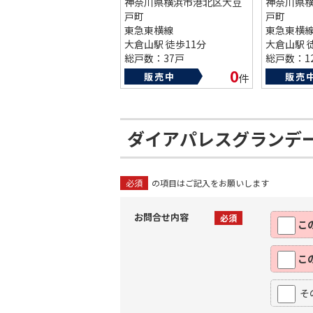
神奈川県横浜市港北区大豆
神奈川県
戸町
戸町
東急東横線
東急東横
大倉山駅 徒歩11分
大倉山駅 
総戸数：37戸
総戸数：1
築年数：1985年
築年数：19
0
販売中
販売
件
ダイアパレスグランデ
必須
の項目はご記入をお願いします
お問合せ内容
必須
こ
こ
そ