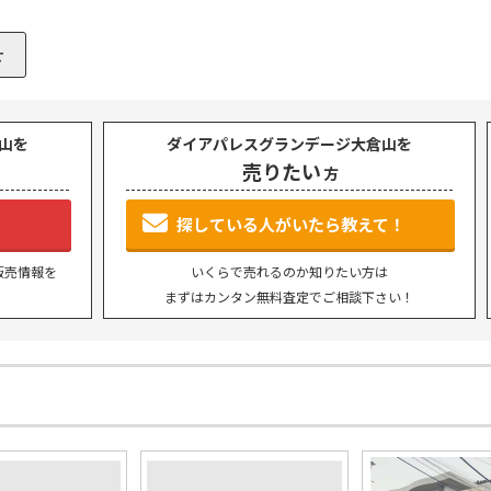
山を
ダイアパレスグランデージ大倉山を
売りたい
方
P
SEARCH
トップページ
新横浜のマン
探している人がいたら教えて！
販売情報を
いくらで売れるのか知りたい方は
Y
SALE
まずはカンタン無料査定でご相談下さい！
買いたい
売りたい
NT
LEASE BACK
借りたい
リースバック
HERITANCE
COMPANY
不動産相続
会社概要