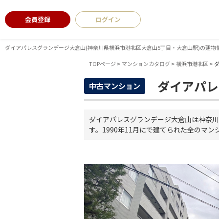
会員登録
ログイン
ダイアパレスグランデージ大倉山(神奈川県横浜市港北区大倉山5丁目・大倉山駅)の建物
TOPページ
>
マンションカタログ
>
横浜市港北区
>
ダイアパレ
中古マンション
ダイアパレスグランデージ大倉山は神奈川
す。1990年11月にで建てられた全のマン