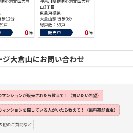
横浜市港北区大豆
神奈川県横浜市港北区大倉
山3丁目
線
東急東横線
徒歩12分
大倉山駅 徒歩3分
29戸
総戸数：59戸
83年
築年数：1978年
0
0
中
販売中
件
件
ージ大倉山にお問い合わせ
のマンションが
販売されたら
教えて！（買いたい希望）
のマンションを
探している人がいたら
教えて！（無料売却査定）
の他のご質問など