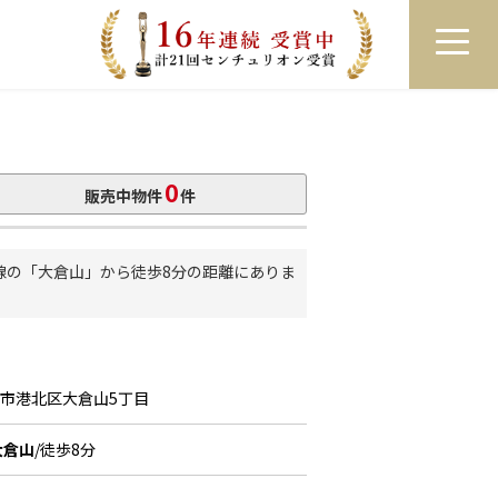
員登録
ログイン
来店予約
LINEで相談
0
販売中物件
件
線の「大倉山」から徒歩8分の距離にありま
浜市港北区大倉山5丁目
大倉山
/徒歩8分