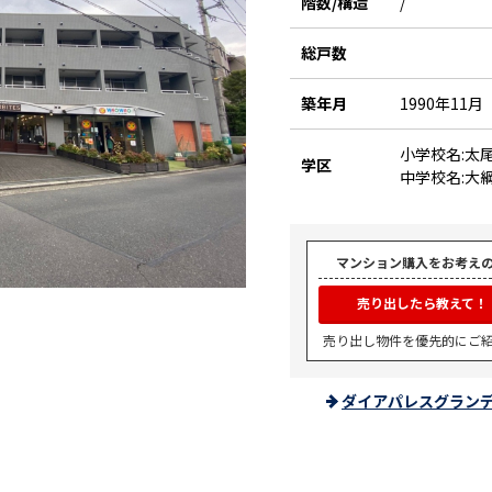
階数/構造
/
総戸数
築年月
1990年11月
小学校名:太
学区
中学校名:大
マンション購入をお考え
売り出したら教えて！
売り出し物件を優先的にご
ダイアパレスグラン
。