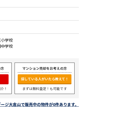
尾小学校
綱中学校
の方
マンション売却をお考えの方
探している人がいたら教えて！
紹介！
まずは無料査定！も可能です
デージ大倉山で販売中の物件が0件あります。