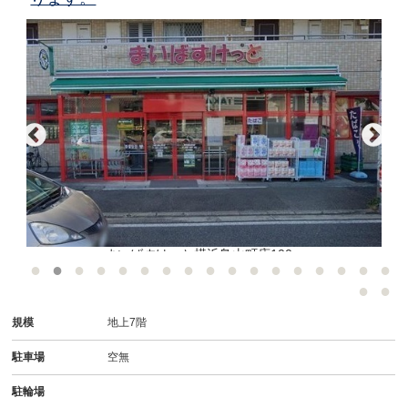
まいばすけっと横浜鳥山町店100m
規模
地上7階
駐車場
空無
駐輪場