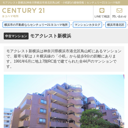
モアクレスト新横浜(神奈川県横浜市港北区鳥山町・小机駅)の建物情報｜センチュリー21ヨコハマ地所
LINEで相談
問い合わせ
横浜市の不動産ならセンチュリー21ヨコハマ地所
>
マンションカタログ
>
横浜市港北区
モアクレスト新横浜
中古マンション
モアクレスト新横浜は神奈川県横浜市港北区鳥山町にあるマンション
で、最寄り駅はＪＲ横浜線の「小机」から徒歩9分の距離にありま
す。1991年6月に地上7階RC造で建てられた全44戸のマンションで
す。