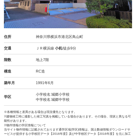
住所
神奈川県横浜市港北区鳥山町
交通
ＪＲ横浜線
小机
/徒歩9分
階数
地上7階
構造
RC造
築年月
1991年6月
小学校名:城郷小学校
学区
中学校名:城郷中学校
※各種情報と差異がある場合は現況優先となります。
※建物竣工時に撮影した竣工写真を掲載している場合があります。その場合、現状と異なる可
能性があります。
※物件情報の学区情報について
当サイト物件情報に記載されております通学区域(学区)情報は、国土数値情報ダウンロードサ
ービスが提供する小学校区データ【2016年度】及び中学校区データ【2016年度】を元に加工