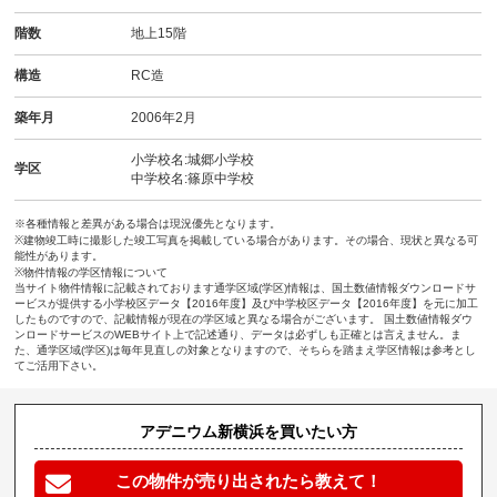
階数
地上15階
構造
RC造
築年月
2006年2月
小学校名:城郷小学校
学区
中学校名:篠原中学校
※各種情報と差異がある場合は現況優先となります。
※建物竣工時に撮影した竣工写真を掲載している場合があります。その場合、現状と異なる可
能性があります。
※物件情報の学区情報について
当サイト物件情報に記載されております通学区域(学区)情報は、国土数値情報ダウンロードサ
ービスが提供する小学校区データ【2016年度】及び中学校区データ【2016年度】を元に加工
したものですので、記載情報が現在の学区域と異なる場合がございます。 国土数値情報ダウ
ンロードサービスのWEBサイト上で記述通り、データは必ずしも正確とは言えません。ま
た、通学区域(学区)は毎年見直しの対象となりますので、そちらを踏まえ学区情報は参考とし
てご活用下さい。
アデニウム新横浜を買いたい方
この物件が売り出されたら教えて！