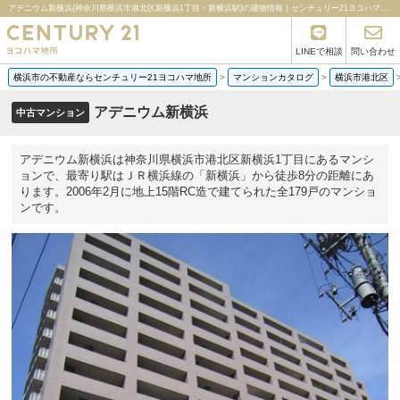
アデニウム新横浜(神奈川県横浜市港北区新横浜1丁目・新横浜駅)の建物情報｜センチュリー21ヨコハマ地所
LINEで相談
問い合わせ
横浜市の不動産ならセンチュリー21ヨコハマ地所
>
マンションカタログ
>
横浜市港北区
アデニウム新横浜
中古マンション
アデニウム新横浜は神奈川県横浜市港北区新横浜1丁目にあるマンシ
ョンで、最寄り駅はＪＲ横浜線の「新横浜」から徒歩8分の距離にあ
ります。2006年2月に地上15階RC造で建てられた全179戸のマンショ
ンです。