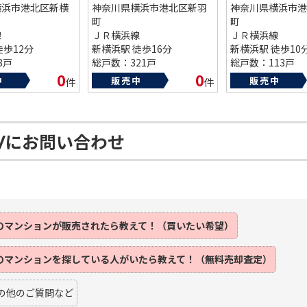
横浜市港北区新横
神奈川県横浜市港北区新羽
神奈川県横浜市港
町
町
線
ＪＲ横浜線
ＪＲ横浜線
徒歩12分
新横浜駅 徒歩16分
新横浜駅 徒歩10
8戸
総戸数：321戸
総戸数：113戸
02年
築年数：1998年
築年数：1976年
0
0
中
販売中
販売中
件
件
Ⅳにお問い合わせ
のマンションが
販売されたら
教えて！（買いたい希望）
のマンションを
探している人がいたら
教えて！（無料売却査定）
の他のご質問など