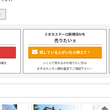
ミオカステーロ新横浜Ⅳを
売りたい
方
P
SEARCH
トップページ
新横浜のマン
探している人がいたら教えて！
Y
SALE
情報を
いくらで売れるのか知りたい方は
買いたい
売りたい
まずはカンタン無料査定でご相談下さい！
NT
LEASE BACK
借りたい
リースバック
HERITANCE
COMPANY
不動産相続
会社概要