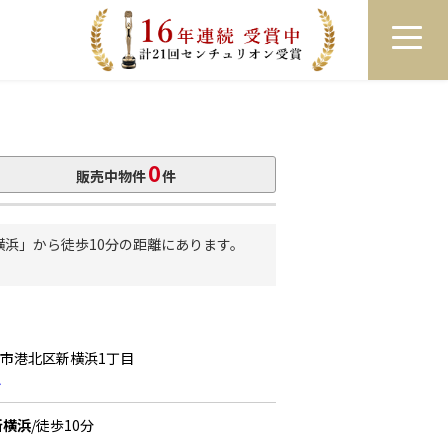
員登録
ログイン
来店予約
LINEで相談
0
販売中物件
件
浜」から徒歩10分の距離にあります。
浜市港北区新横浜1丁目
認
新横浜
/徒歩10分