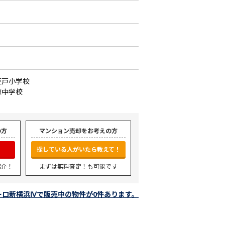
豆戸小学校
原中学校
の方
マンション売却をお考えの方
探している人がいたら教えて！
紹介！
まずは無料査定！も可能です
ーロ新横浜Ⅳで販売中の物件が0件あります。