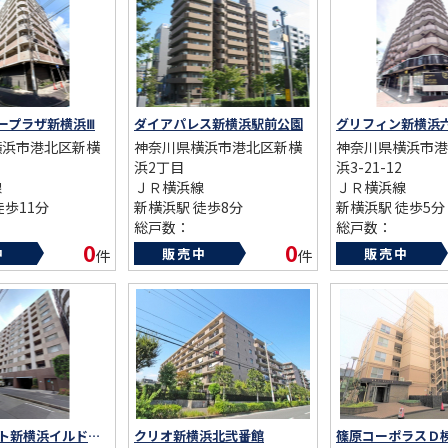
AFF
RECRUIT
スタッフ紹介
採用情報
ープラザ新横浜Ⅲ
ダイアパレス新横浜駅前公園
グリフィン新横浜
NTACT
お問い合わせ
横浜市港北区新横
神奈川県横浜市港北区新横
神奈川県横浜市港
浜2丁目
浜3-21-12
線
ＪＲ横浜線
ＪＲ横浜線
徒歩11分
新横浜駅 徒歩8分
新横浜駅 徒歩5分
総戸数：
総戸数：
06年
築年数：1998年
築年数：2004年
0
0
中
販売中
販売中
件
件
クレッセント新横浜イルドマーニ
クリオ新横浜北弐番館
篠原コーポラスＤ