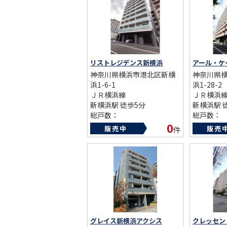
ST
リストレジデンス新横浜
アール・ケ
CO
神奈川県横浜市港北区新横
神奈川県
浜1-6-1
浜1-28-2
ＪＲ横浜線
ＪＲ横浜
新横浜駅 徒歩5分
新横浜駅 
総戸数：
総戸数：
築年数：2012年
築年数：20
0
販売中
販売
件
グレイス新横浜アクシス