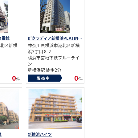
六番館
D’クラディア新横浜PLATINUM SOLID
北区新横
神奈川県横浜市港北区新横
浜3丁目 8-2
横浜市営地下鉄ブルーライ
ン
新横浜駅 徒歩2分
総戸数：68戸
0
0
販売中
件
件
築年数：2007年
棟
新横浜ハイツ