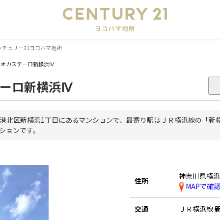
会
ンチュリー21ヨコハマ地所
ミオカステーロ新横浜Ⅳ
ーロ新横浜Ⅳ
港北区新横浜1丁目にあるマンションで、最寄り駅はＪＲ横浜線の「新横
ンションです。
神奈川県横
住所
MAPで確
交通
ＪＲ横浜線