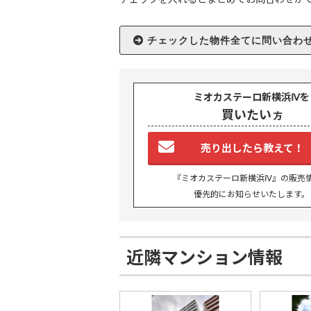
ミオカステーロ新横浜Ⅳを
買いたい
方
TO
売り出したら教えて！
BU
『ミオカステーロ新横浜Ⅳ』の販売
優先的にお知らせいたします。
RE
近隣マンション情報
IN