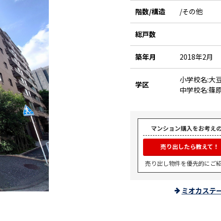
階数/構造
/その他
総戸数
築年月
2018年2月
小学校名:大
学区
中学校名:篠
マンション購入をお考え
売り出したら教えて！
売り出し物件を優先的にご
ミオカステ