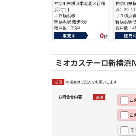
神奈川県横浜市港北区新横
神奈川県
浜2丁目
浜1-29-11
ＪＲ横浜線
ＪＲ横浜
新横浜駅 徒歩8分
新横浜駅 
総戸数：33戸
総戸数：4
築年数：2003年
築年数：20
0
販売中
販売
件
ミオカステーロ新横浜
必須
の項目はご記入をお願いします
お問合せ内容
必須
こ
こ
そ