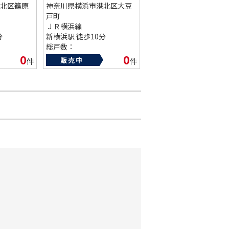
北区篠原
神奈川県横浜市港北区大豆
戸町
ＪＲ横浜線
分
新横浜駅 徒歩10分
総戸数：
築年数：1986年
0
0
販売中
件
件