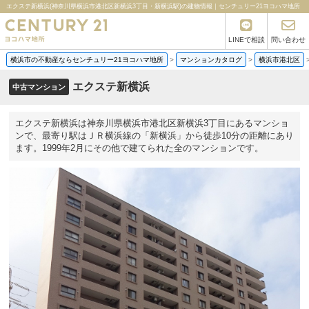
エクステ新横浜(神奈川県横浜市港北区新横浜3丁目・新横浜駅)の建物情報｜センチュリー21ヨコハマ地所
LINEで相談
問い合わせ
横浜市の不動産ならセンチュリー21ヨコハマ地所
>
マンションカタログ
>
横浜市港北区
エクステ新横浜
中古マンション
エクステ新横浜は神奈川県横浜市港北区新横浜3丁目にあるマンショ
ンで、最寄り駅はＪＲ横浜線の「新横浜」から徒歩10分の距離にあり
ます。1999年2月にその他で建てられた全のマンションです。