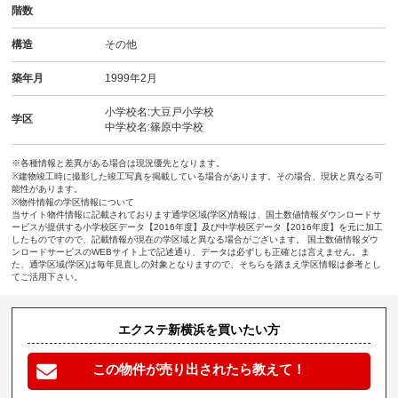
階数
構造
その他
築年月
1999年2月
小学校名:大豆戸小学校
学区
中学校名:篠原中学校
※各種情報と差異がある場合は現況優先となります。
※建物竣工時に撮影した竣工写真を掲載している場合があります。その場合、現状と異なる可
能性があります。
※物件情報の学区情報について
当サイト物件情報に記載されております通学区域(学区)情報は、国土数値情報ダウンロードサ
ービスが提供する小学校区データ【2016年度】及び中学校区データ【2016年度】を元に加工
したものですので、記載情報が現在の学区域と異なる場合がございます。 国土数値情報ダウ
ンロードサービスのWEBサイト上で記述通り、データは必ずしも正確とは言えません。ま
た、通学区域(学区)は毎年見直しの対象となりますので、そちらを踏まえ学区情報は参考とし
てご活用下さい。
エクステ新横浜を買いたい方
この物件が売り出されたら教えて！