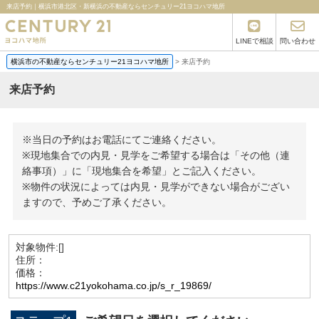
来店予約｜横浜市港北区・新横浜の不動産ならセンチュリー21ヨコハマ地所
LINEで相談
問い合わせ
横浜市の不動産ならセンチュリー21ヨコハマ地所
>
来店予約
来店予約
※当日の予約はお電話にてご連絡ください。
※現地集合での内見・見学をご希望する場合は「その他（連
絡事項）」に「現地集合を希望」とご記入ください。
※物件の状況によっては内見・見学ができない場合がござい
ますので、予めご了承ください。
対象物件:
[]
住所：
価格：
https://www.c21yokohama.co.jp/s_r_19869/