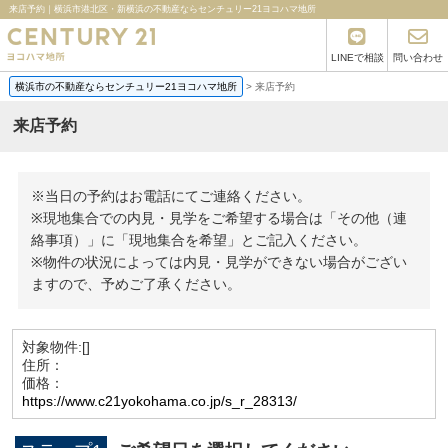
来店予約｜横浜市港北区・新横浜の不動産ならセンチュリー21ヨコハマ地所
LINEで相談
問い合わせ
横浜市の不動産ならセンチュリー21ヨコハマ地所
>
来店予約
来店予約
※当日の予約はお電話にてご連絡ください。
※現地集合での内見・見学をご希望する場合は「その他（連
絡事項）」に「現地集合を希望」とご記入ください。
※物件の状況によっては内見・見学ができない場合がござい
ますので、予めご了承ください。
対象物件:
[]
住所：
価格：
https://www.c21yokohama.co.jp/s_r_28313/