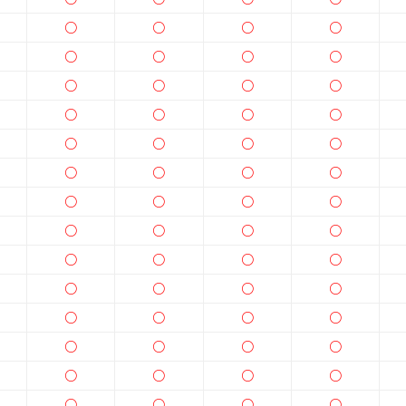
○
○
○
○
○
○
○
○
○
○
○
○
○
○
○
○
○
○
○
○
○
○
○
○
○
○
○
○
○
○
○
○
○
○
○
○
○
○
○
○
○
○
○
○
○
○
○
○
○
○
○
○
○
○
○
○