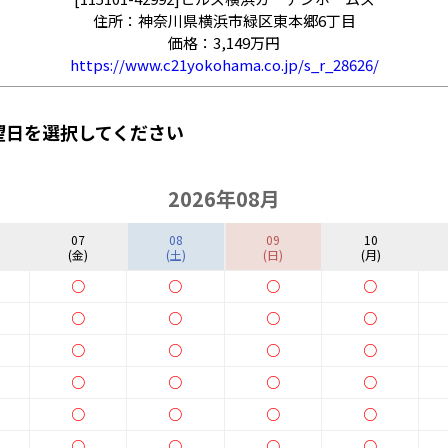
住所：神奈川県横浜市緑区東本郷6丁目
価格：3,149万円
https://www.c21yokohama.co.jp/s_r_28626/
望日を選択してください
2026年08月
07
08
09
10
(金)
(土)
(日)
(月)
○
○
○
○
○
○
○
○
○
○
○
○
○
○
○
○
○
○
○
○
○
○
○
○