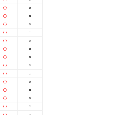
○
×
○
×
○
×
○
×
○
×
○
×
○
×
○
×
○
×
○
×
○
×
○
×
○
×
○
×