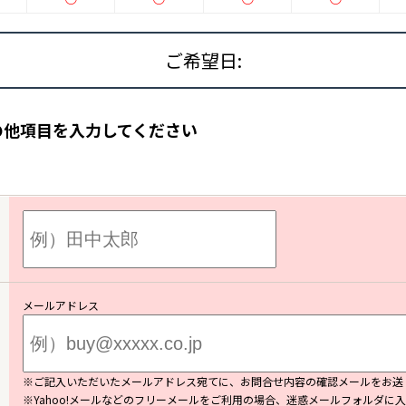
ご希望日:
の他項目を入力してください
P
SEARCH
トップページ
新横浜のマン
Y
SALE
買いたい
売りたい
NT
LEASE BACK
借りたい
リースバック
メールアドレス
HERITANCE
COMPANY
不動産相続
会社概要
※ご記入いただいたメールアドレス宛てに、お問合せ内容の確認メールをお送
※Yahoo!メールなどのフリーメールをご利用の場合、迷惑メールフォルダに