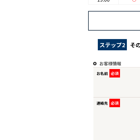
ステップ2
そ
TO
お客様情報
BU
必須
お名前
RE
必須
連絡先
IN