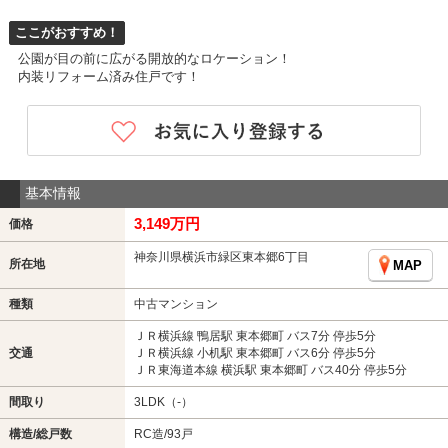
ここがおすすめ！
公園が目の前に広がる開放的なロケーション！
内装リフォーム済み住戸です！
基本情報
3,149万円
価格
神奈川県横浜市緑区東本郷6丁目
所在地
MAP
種類
中古マンション
ＪＲ横浜線 鴨居駅 東本郷町 バス7分 停歩5分
交通
ＪＲ横浜線 小机駅 東本郷町 バス6分 停歩5分
ＪＲ東海道本線 横浜駅 東本郷町 バス40分 停歩5分
間取り
3LDK（-）
構造/総戸数
RC造/93戸