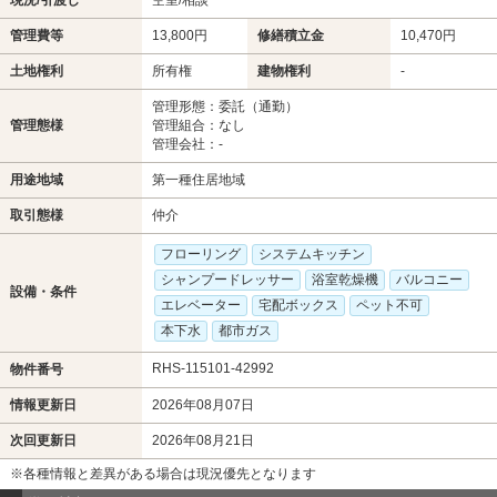
現況/引渡し
空室/相談
管理費等
13,800円
修繕積立金
10,470円
土地権利
所有権
建物権利
-
管理形態：委託（通勤）
管理態様
管理組合：なし
管理会社：-
用途地域
第一種住居地域
取引態様
仲介
フローリング
システムキッチン
シャンプードレッサー
浴室乾燥機
バルコニー
設備・条件
エレベーター
宅配ボックス
ペット不可
本下水
都市ガス
RHS-115101-42992
物件番号
情報更新日
2026年08月07日
次回更新日
2026年08月21日
※各種情報と差異がある場合は現況優先となります