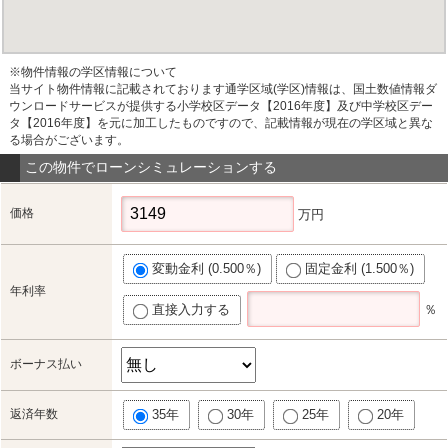
※物件情報の学区情報について
当サイト物件情報に記載されております通学区域(学区)情報は、国土数値情報ダ
ウンロードサービスが提供する小学校区データ【2016年度】及び中学校区デー
タ【2016年度】を元に加工したものですので、記載情報が現在の学区域と異な
る場合がございます。
この物件でローンシミュレーションする
価格
万円
変動金利 (0.500％)
固定金利 (1.500％)
年利率
直接入力する
％
ボーナス払い
返済年数
35年
30年
25年
20年