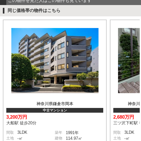
この物件を見た人はこの物件も見ています
同じ価格帯の物件はこちら
神奈川県鎌倉市岡本
神奈川
中古マンション
3,200万円
2,680万円
大船駅 徒歩20分
三ツ沢下町駅 
3LDK
3LDK
間取
築年
1991年
間取
土地
-㎡
建物
114.97㎡
土地
-㎡