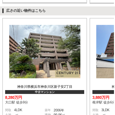
広さの近い物件はこちら
神奈川県横浜市神奈川区新子安2丁目
中古マンション
8,280万円
3,880万円
大口駅 徒歩9分
根岸駅 徒歩6
4LDK
3LDK
間取
築年
2006年
間取
土地
-㎡
建物
99.96㎡
土地
-㎡