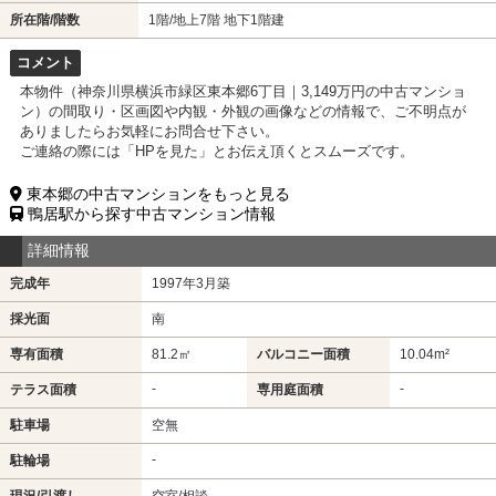
所在階/階数
1階/地上7階 地下1階建
コメント
本物件（神奈川県横浜市緑区東本郷6丁目｜3,149万円の中古マンショ
ン）の間取り・区画図や内観・外観の画像などの情報で、ご不明点が
ありましたらお気軽にお問合せ下さい。
ご連絡の際には「HPを見た」とお伝え頂くとスムーズです。
東本郷の中古マンションをもっと見る
鴨居駅から探す中古マンション情報
詳細情報
完成年
1997年3月築
採光面
南
専有面積
81.2㎡
バルコニー面積
10.04m²
-
-
テラス面積
専用庭面積
駐車場
空無
-
駐輪場