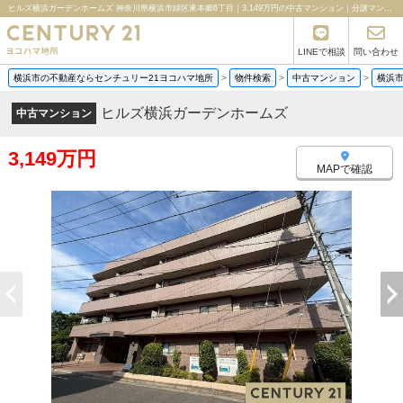
ヒルズ横浜ガーデンホームズ 神奈川県横浜市緑区東本郷6丁目｜3,149万円の中古マンション｜分譲マンション情報｜センチュリー21ヨコハマ地所
LINEで相談
問い合わせ
横浜市の不動産ならセンチュリー21ヨコハマ地所
>
物件検索
>
中古マンション
>
横浜
ヒルズ横浜ガーデンホームズ
中古マンション
3,149万円
MAPで確認