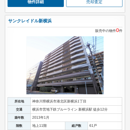
物件詳細
売却査定
サンクレイドル新横浜
0
販売中の物件
件
神奈川県横浜市港北区新横浜1丁目
所在地
横浜市営地下鉄ブルーライン 新横浜駅 徒歩12分
交通
2013年1月
築年数
地上11階
61戸
階数
総戸数