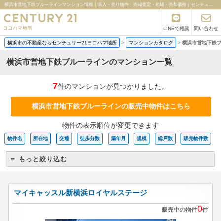
横浜市営地下鉄ブルーラインマンション情報｜購入・売り物件、売却査定・相場・売却価格｜センチュリー21ヨコハマ地所
LINEで相談
問い合わせ
横浜市の不動産ならセンチュリー21ヨコハマ地所
>
マンションカタログ
>
横浜市営地下鉄
横浜市営地下鉄ブルーラインのマンション一覧
7
件のマンションが見つかりました。
横浜市営地下鉄ブルーラインの販売中物件はこちら
物件の表示順位が変更できます
物件名
所在地
交通
徒歩分数
築年月
規模
総戸数
販売物件数
＝ もっと絞り込む
マイキャッスル新横浜ロイヤルステージ
0
販売中の物件
件