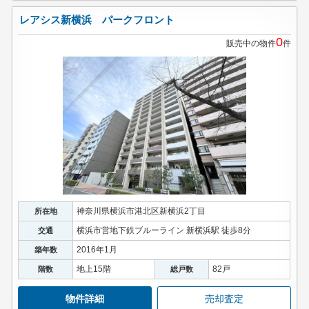
レアシス新横浜 パークフロント
0
販売中の物件
件
神奈川県横浜市港北区新横浜2丁目
所在地
横浜市営地下鉄ブルーライン 新横浜駅 徒歩8分
交通
2016年1月
築年数
地上15階
82戸
階数
総戸数
物件詳細
売却査定