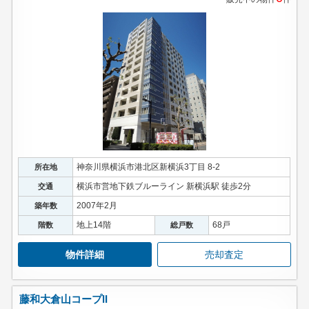
神奈川県横浜市港北区新横浜3丁目 8-2
所在地
横浜市営地下鉄ブルーライン 新横浜駅 徒歩2分
交通
2007年2月
築年数
地上14階
68戸
階数
総戸数
物件詳細
売却査定
藤和大倉山コープII