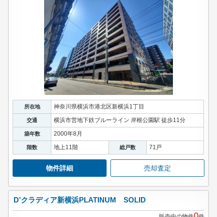
神奈川県横浜市港北区新横浜1丁目
所在地
横浜市営地下鉄ブルーライン 岸根公園駅 徒歩11分
交通
2000年8月
築年数
地上11階
71戸
階数
総戸数
物件詳細
売却査定
D’クラディア新横浜PLATINUM SOLID
0
販売中の物件
件