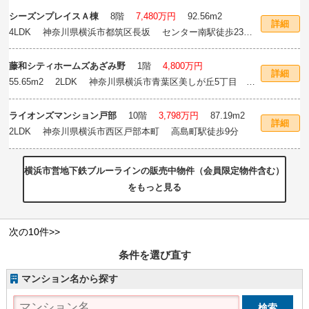
シーズンプレイスＡ棟
8階
7,480万円
92.56m
2
詳細
4LDK 神奈川県横浜市都筑区長坂 センター南駅徒歩23
分
藤和シティホームズあざみ野
1階
4,800万円
詳細
55.65m
2
2LDK 神奈川県横浜市青葉区美しが丘5丁目
あざみ野駅徒歩6分
ライオンズマンション戸部
10階
3,798万円
87.19m
2
詳細
2LDK 神奈川県横浜市西区戸部本町 高島町駅徒歩9分
横浜市営地下鉄ブルーラインの販売中物件（会員限定物件含む）
をもっと見る
次の10件>>
条件を選び直す
マンション名から探す