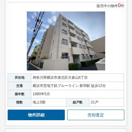
0
販売中の物件
件
神奈川県横浜市港北区大倉山6丁目
所在地
横浜市営地下鉄ブルーライン 新羽駅 徒歩12分
交通
1980年5月
築年数
地上5階
21戸
階数
総戸数
物件詳細
売却査定