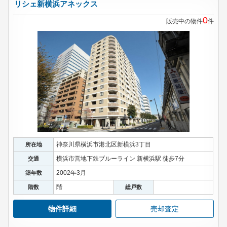
リシェ新横浜アネックス
0
販売中の物件
件
神奈川県横浜市港北区新横浜3丁目
所在地
横浜市営地下鉄ブルーライン 新横浜駅 徒歩7分
交通
2002年3月
築年数
階
階数
総戸数
物件詳細
売却査定