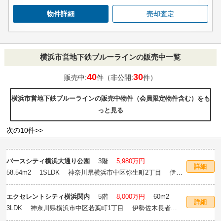
物件詳細
売却査定
横浜市営地下鉄ブルーラインの販売中一覧
40
30
販売中:
件（非公開:
件）
横浜市営地下鉄ブルーラインの販売中物件（会員限定物件含む）をも
っと見る
次の10件>>
バースシティ横浜大通り公園
3階
5,980万円
詳細
58.54m
2
1SLDK 神奈川県横浜市中区弥生町2丁目 伊勢
佐木長者町駅徒歩4分
エクセレントシティ横浜関内
5階
8,000万円
60m
2
詳細
3LDK 神奈川県横浜市中区若葉町1丁目 伊勢佐木長者町
駅徒歩7分