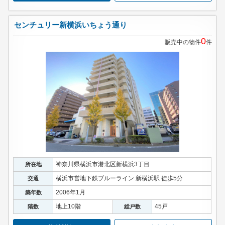
センチュリー新横浜いちょう通り
0
販売中の物件
件
神奈川県横浜市港北区新横浜3丁目
所在地
横浜市営地下鉄ブルーライン 新横浜駅 徒歩5分
交通
2006年1月
築年数
地上10階
45戸
階数
総戸数