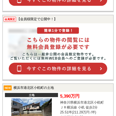
【会員様限定で公開中！】
会員限定
横浜市港北区小机町の土地
NEW
土地
5,390万円
神奈川県横浜市港北区小机町
ＪＲ横浜線 小机 徒歩2分
25.51坪(211.29万円 /坪)