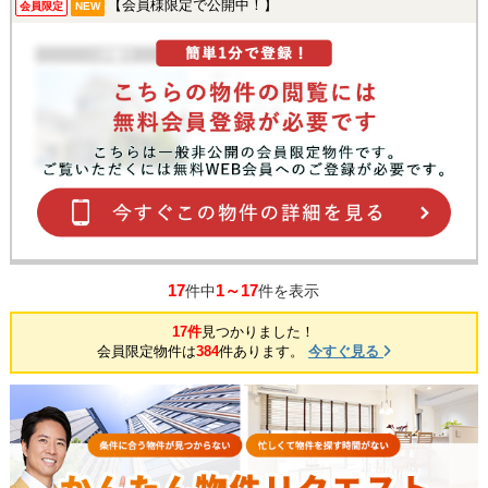
【会員様限定で公開中！】
会員限定
NEW
17
1～17
件中
件を表示
17件
見つかりました！
会員限定物件は
384
件あります。
今すぐ見る