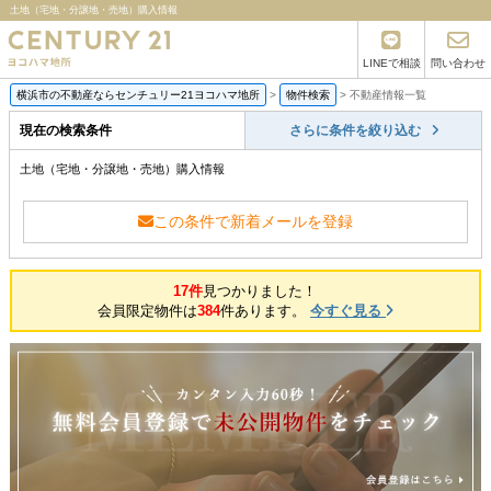
土地（宅地・分譲地・売地）購入情報
LINEで相談
問い合わせ
横浜市の不動産ならセンチュリー21ヨコハマ地所
>
物件検索
>
不動産情報一覧
現在の検索条件
さらに条件を絞り込む
土地（宅地・分譲地・売地）購入情報
この条件で新着メールを登録
17件
見つかりました！
会員限定物件は
384
件あります。
今すぐ見る