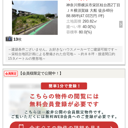
神奈川県横浜市栄区桂台西2丁目
ＪＲ横須賀線 大船 徒歩48分
88.88坪(47.03万円 /坪)
土地面積
293.82㎡
建ぺい率
40.0(%)
容積率
80.0(%)
13
枚
～建築条件ございません。お好きなハウスメーカーでご建築可能です～
～栄桂台地区計画による整備された住宅地～ ～約８８坪・接道間口約
15.9メートルの整形地～
【会員様限定で公開中！】
会員限定