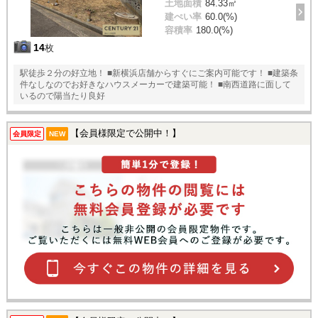
土地面積
84.33㎡
建ぺい率
60.0(%)
容積率
180.0(%)
14
枚
駅徒歩２分の好立地！ ■新横浜店舗からすぐにご案内可能です！ ■建築条
件なしなのでお好きなハウスメーカーで建築可能！ ■南西道路に面して
いるので陽当たり良好
【会員様限定で公開中！】
会員限定
NEW