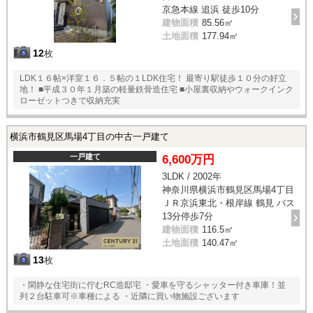
京急本線 追浜 徒歩10分
建物面積
85.56㎡
土地面積
177.94㎡
12
枚
LDK１６帖×洋室１６．５帖の１LDK住宅！ 最寄り駅徒歩１０分の好立
地！ ■平成３０年１月築の軽量鉄骨造住宅 ■小屋裏収納やウォークインク
ローゼットつきで収納充実
横浜市鶴見区馬場4丁目の中古一戸建て
一戸建て
6,600万円
3LDK / 2002年
神奈川県横浜市鶴見区馬場4丁目
ＪＲ京浜東北・根岸線 鶴見 バス
13分停歩7分
建物面積
116.5㎡
土地面積
140.47㎡
13
枚
・閑静な住宅街に佇むRC造邸宅 ・愛車を守るシャッター付き車庫！並
列２台駐車可※車種による ・近隣に買い物施設ございます