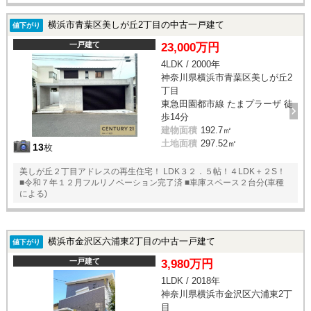
横浜市青葉区美しが丘2丁目の中古一戸建て
値下がり
一戸建て
23,000万円
4LDK / 2000年
神奈川県横浜市青葉区美しが丘2
丁目
東急田園都市線 たまプラーザ 徒
歩14分
建物面積
192.7㎡
土地面積
297.52㎡
13
枚
美しが丘２丁目アドレスの再生住宅！ LDK３２．５帖！４LDK＋２S！
■令和７年１２月フルリノベーション完了済 ■車庫スペース２台分(車種
による)
横浜市金沢区六浦東2丁目の中古一戸建て
値下がり
一戸建て
3,980万円
1LDK / 2018年
神奈川県横浜市金沢区六浦東2丁
目