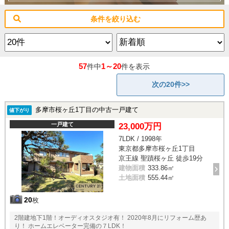
条件を絞り込む
57
1～20
件中
件を表示
次の20件>>
多摩市桜ヶ丘1丁目の中古一戸建て
値下がり
一戸建て
23,000万円
7LDK / 1998年
東京都多摩市桜ヶ丘1丁目
京王線 聖蹟桜ヶ丘 徒歩19分
建物面積
333.86㎡
土地面積
555.44㎡
20
枚
2階建地下1階！オーディオスタジオ有！ 2020年8月にリフォーム歴あ
り！ ホームエレベーター完備の７LDK！