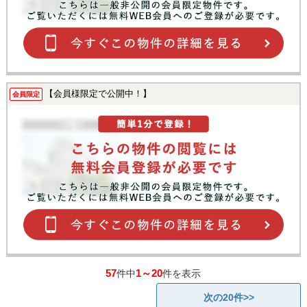
【会員様限定で公開中！】
会員限定
57
1～20
件中
件を表示
次の20件>>