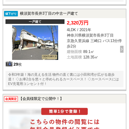
横須賀市長井3丁目の中古一戸建て
値下がり
一戸建て
2,320万円
4LDK / 2021年
神奈川県横須賀市長井3丁目
京急久里浜線 三崎口 バス13分停
歩2分
建物面積
89.1㎡
土地面積
128.35㎡
29
枚
令和3年築！海の見える生活 物件の直ぐ裏には小田和湾が広がる遊歩
道！ ◇お車2台を悠々と停められるカースペース！ ◇カースペースには
EV充電用コンセント付！
【会員様限定で公開中！】
会員限定