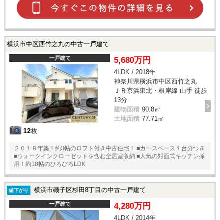
横浜市中区西竹之丸の中古一戸建て
一戸建て
5,680万円
4LDK / 2018年
神奈川県横浜市中区西竹之丸
ＪＲ京浜東北・根岸線 山手 徒歩
13分
建物面積
90.8㎡
土地面積
77.71㎡
12
枚
２０１８年築！約3帖のロフト付き中古住宅！ ■カースペース１台分つき
■ウォークインクローゼットを含む全居室収納 ■人気の対面式キッチン採
用！約18帖のひろびろLDK
横浜市磯子区杉田8丁目の中古一戸建て
値下がり
一戸建て
4,280万円
4LDK / 2014年