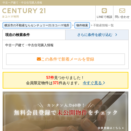
中古一戸建て・中古住宅購入情報
LINEで相談
問い合わせ
横浜市の不動産ならセンチュリー21ヨコハマ地所
>
物件検索
>
不動産情報一覧
現在の検索条件
さらに条件を絞り込む
中古一戸建て・中古住宅購入情報
この条件で新着メールを登録
57件
見つかりました！
会員限定物件は
371
件あります。
今すぐ見る