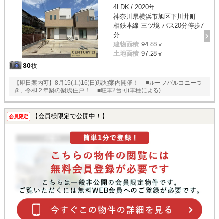
4LDK / 2020年
神奈川県横浜市旭区下川井町
相鉄本線 三ツ境 バス20分停歩7
分
建物面積
94.88㎡
土地面積
97.28㎡
30
枚
【即日案内可】8月15(土)16(日)現地案内開催！ ■ルーフバルコニーつ
き、令和２年築の築浅住戸！ ■駐車2台可(車種による)
【会員様限定で公開中！】
会員限定