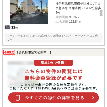
神奈川県横浜市磯子区杉田8丁目
京急本線 京急富岡 バス12分停歩
4分
建物面積
98.26㎡
土地面積
122.84㎡
33
枚
ファミリーにおすすめ！お庭のある２階建て4LDK！ カースペース２台
つき
【会員様限定で公開中！】
会員限定