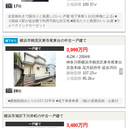
土地面積
100.37㎡
17
枚
全室南向きで陽当りと風通しのいい戸建 地下車庫１台分(車種による) ■
３路線３駅が徒歩圏で利用可能な好立地 ■陽当たりと眺望のいいお庭 ■ウ
ォークインクローゼット
横浜市鶴見区東寺尾東台の中古一戸建て
値下がり
一戸建て
3,999万円
4LDK / 2004年
神奈川県横浜市鶴見区東寺尾東台
京急本線 花月総持寺 徒歩20分
建物面積
107.23㎡
土地面積
85.26㎡
28
枚
■建物面積ゆとりの107.23平米 ■地下車庫車庫・2帖小屋裏収納・お庭付
横浜市旭区下川井町の中古一戸建て
一戸建て
3,480万円