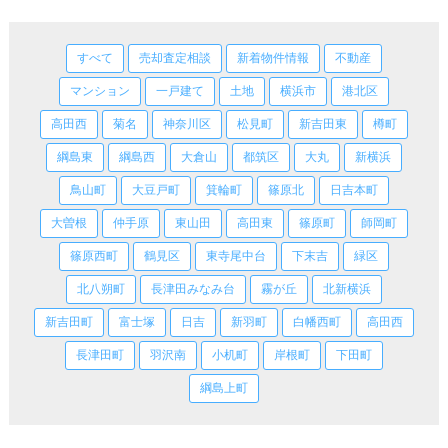
すべて
売却査定相談
新着物件情報
不動産
マンション
一戸建て
土地
横浜市
港北区
高田西
菊名
神奈川区
松見町
新吉田東
樽町
綱島東
綱島西
大倉山
都筑区
大丸
新横浜
鳥山町
大豆戸町
箕輪町
篠原北
日吉本町
大曽根
仲手原
東山田
高田東
篠原町
師岡町
篠原西町
鶴見区
東寺尾中台
下末吉
緑区
北八朔町
長津田みなみ台
霧が丘
北新横浜
新吉田町
富士塚
日吉
新羽町
白幡西町
高田西
長津田町
羽沢南
小机町
岸根町
下田町
綱島上町