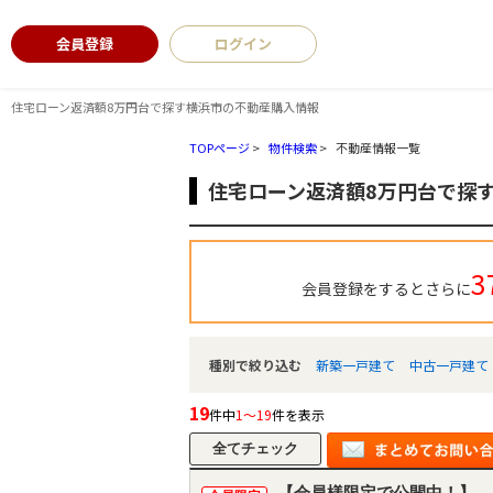
会員登録
ログイン
住宅ローン返済額8万円台で探す横浜市の不動産購入情報
TOPページ
>
物件検索
>
不動産情報一覧
住宅ローン返済額8万円台で探
3
会員登録をするとさらに
種別で絞り込む
新築一戸建て
中古一戸建て
19
件中
1～19
件を表示