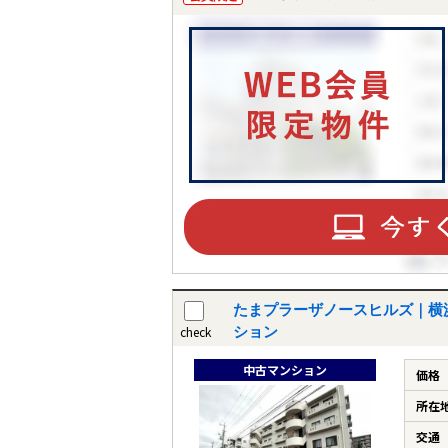
たまプラーザノースヒルズ｜横
check
ション
中古マンション
価格
所在
交通