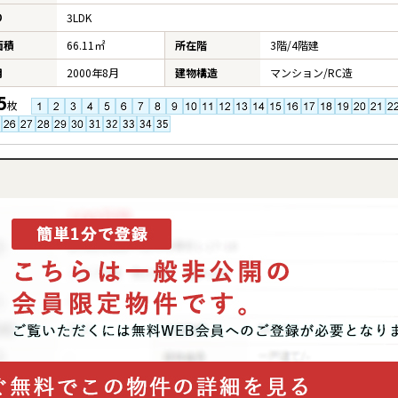
り
3LDK
面積
66.11㎡
所在階
3階/4階建
月
2000年8月
建物構造
マンション/RC造
5
枚