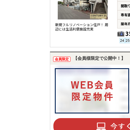
間取
専有
築年
新規フルリノベーション住戸！ 周
辺には生活利便施設充実
3
【会員様限定で公開中！】
会員限定