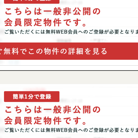
P
SEARCH
トップページ
新横浜のマン
Y
SALE
買いたい
売りたい
NT
LEASE BACK
借りたい
リースバック
HERITANCE
COMPANY
不動産相続
会社概要