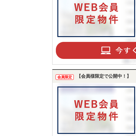
TO
【会員様限定で公開中！】
会員限定
BU
RE
IN