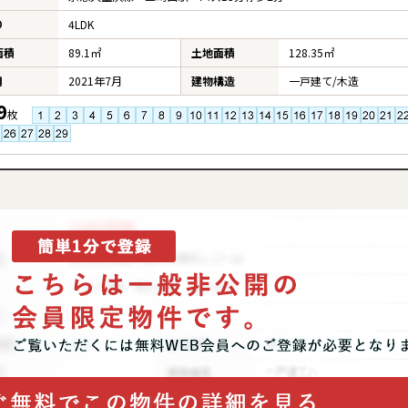
り
4LDK
面積
89.1㎡
土地面積
128.35㎡
月
2021年7月
建物構造
一戸建て/木造
9
枚