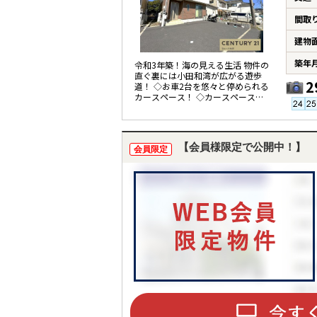
間取
建物
築年
令和3年築！海の見える生活 物件の
直ぐ裏には小田和湾が広がる遊歩
2
道！ ◇お車2台を悠々と停められる
カースペース！ ◇カースペースに
はEV充電用コンセント付！
【会員様限定で公開中！】
会員限定