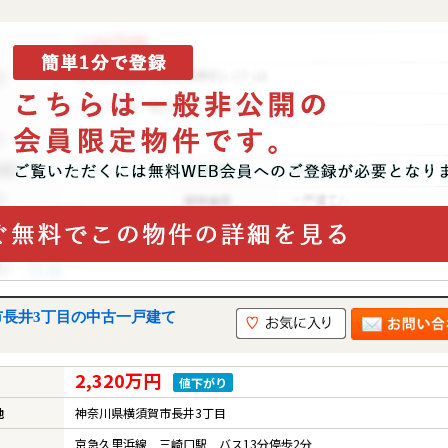
市長井3丁目の中古一戸建て
2,320万円
値下がり
地
神奈川県横須賀市長井3丁目
京急久里浜線 三崎口駅 バス13分停歩2分