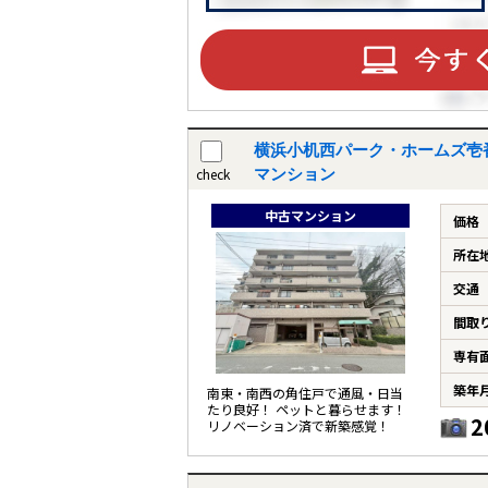
ST
CO
横浜小机西パーク・ホームズ壱
check
マンション
中古マンション
価格
所在
交通
間取
専有
築年
南東・南西の角住戸で通風・日当
たり良好！ ペットと暮らせます！
2
リノベーション済で新築感覚！