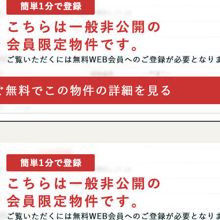
P
SEARCH
トップページ
新横浜のマン
Y
SALE
買いたい
売りたい
NT
LEASE BACK
借りたい
リースバック
HERITANCE
COMPANY
不動産相続
会社概要