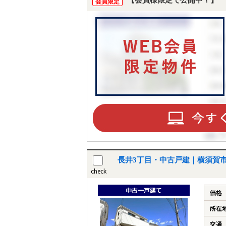
【会員様限定で公開中！】
会員限定
長井3丁目・中古戸建｜横須賀
check
中古一戸建て
価格
所在
交通