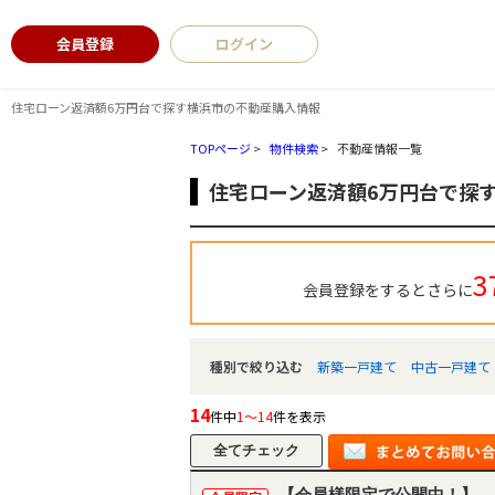
会員登録
ログイン
住宅ローン返済額6万円台で探す横浜市の不動産購入情報
TOPページ
>
物件検索
>
不動産情報一覧
住宅ローン返済額6万円台で探
3
会員登録をするとさらに
種別で絞り込む
新築一戸建て
中古一戸建て
14
件中
1～14
件を表示