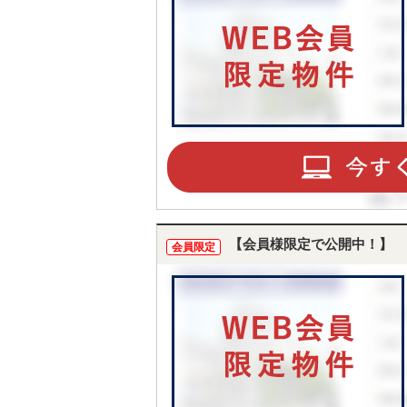
TO
BU
【会員様限定で公開中！】
会員限定
RE
IN