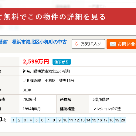
AFF
RECRUIT
スタッフ紹介
採用情報
NTACT
番館｜横浜市港北区小机町の中古
お問い合わせ
2,599万円
値下がり
地
神奈川県横浜市港北区小机町
ＪＲ横浜線 小机駅 徒歩16分
り
3LDK
面積
70.36㎡
所在階
5階/6階建
月
1994年8月
建物構造
マンション/RC造
0
枚