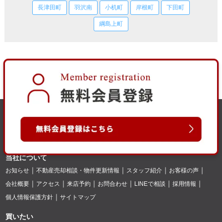
長津田町
羽沢南
小机町
岸根町
下田町
綱島上町
当社について
お知らせ
不動産売却相談・物件更新情報
スタッフ紹介
お客様の声
会社概要
アクセス
来店予約
お問合わせ
LINEで相談
採用情報
個人情報保護方針
サイトマップ
買いたい