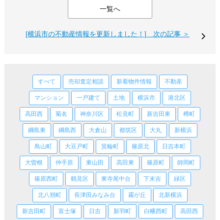
一覧へ
[横浜市の不動産情報を更新しました！] 次の記事 ＞
すべて
売却査定相談
新着物件情報
不動産
マンション
一戸建て
土地
横浜市
港北区
高田西
菊名
神奈川区
松見町
新吉田東
樽町
綱島東
綱島西
大倉山
都筑区
大丸
新横浜
鳥山町
大豆戸町
箕輪町
篠原北
日吉本町
大曽根
仲手原
東山田
高田東
篠原町
師岡町
篠原西町
鶴見区
東寺尾中台
下末吉
緑区
北八朔町
長津田みなみ台
霧が丘
北新横浜
新吉田町
富士塚
日吉
新羽町
白幡西町
高田西