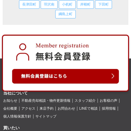
長津田町
羽沢南
小机町
岸根町
下田町
綱島上町
当社について
お知らせ
不動産売却相談・物件更新情報
スタッフ紹介
お客様の声
会社概要
アクセス
来店予約
お問合わせ
LINEで相談
採用情報
個人情報保護方針
サイトマップ
買いたい