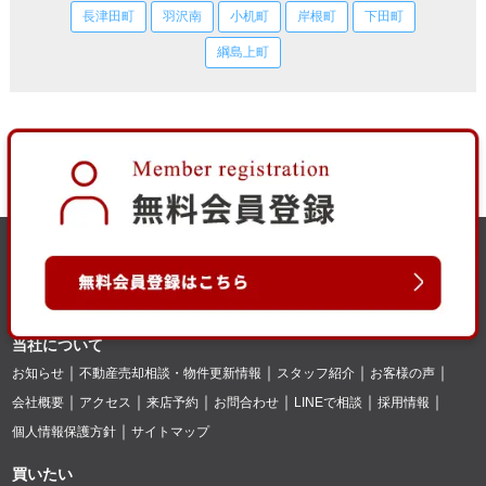
長津田町
羽沢南
小机町
岸根町
下田町
綱島上町
当社について
お知らせ
不動産売却相談・物件更新情報
スタッフ紹介
お客様の声
会社概要
アクセス
来店予約
お問合わせ
LINEで相談
採用情報
個人情報保護方針
サイトマップ
買いたい