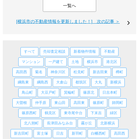
一覧へ
[横浜市の不動産情報を更新しました！] 次の記事 ＞
すべて
売却査定相談
新着物件情報
不動産
マンション
一戸建て
土地
横浜市
港北区
高田西
菊名
神奈川区
松見町
新吉田東
樽町
綱島東
綱島西
大倉山
都筑区
大丸
新横浜
鳥山町
大豆戸町
箕輪町
篠原北
日吉本町
大曽根
仲手原
東山田
高田東
篠原町
師岡町
篠原西町
鶴見区
東寺尾中台
下末吉
緑区
北八朔町
長津田みなみ台
霧が丘
北新横浜
新吉田町
富士塚
日吉
新羽町
白幡西町
高田西