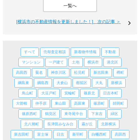
一覧へ
[横浜市の不動産情報を更新しました！] 次の記事 ＞
すべて
売却査定相談
新着物件情報
不動産
マンション
一戸建て
土地
横浜市
港北区
高田西
菊名
神奈川区
松見町
新吉田東
樽町
綱島東
綱島西
大倉山
都筑区
大丸
新横浜
鳥山町
大豆戸町
箕輪町
篠原北
日吉本町
大曽根
仲手原
東山田
高田東
篠原町
師岡町
篠原西町
鶴見区
東寺尾中台
下末吉
緑区
北八朔町
長津田みなみ台
霧が丘
北新横浜
新吉田町
富士塚
日吉
新羽町
白幡西町
高田西