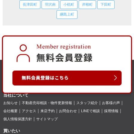
長津田町
羽沢南
小机町
岸根町
下田町
綱島上町
当社について
お知らせ
不動産売却相談・物件更新情報
スタッフ紹介
お客様の声
会社概要
アクセス
来店予約
お問合わせ
LINEで相談
採用情報
個人情報保護方針
サイトマップ
買いたい