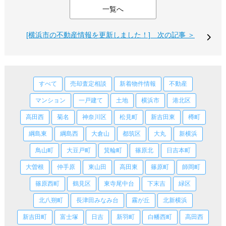
一覧へ
[横浜市の不動産情報を更新しました！] 次の記事 ＞
すべて
売却査定相談
新着物件情報
不動産
マンション
一戸建て
土地
横浜市
港北区
高田西
菊名
神奈川区
松見町
新吉田東
樽町
綱島東
綱島西
大倉山
都筑区
大丸
新横浜
鳥山町
大豆戸町
箕輪町
篠原北
日吉本町
大曽根
仲手原
東山田
高田東
篠原町
師岡町
篠原西町
鶴見区
東寺尾中台
下末吉
緑区
北八朔町
長津田みなみ台
霧が丘
北新横浜
新吉田町
富士塚
日吉
新羽町
白幡西町
高田西