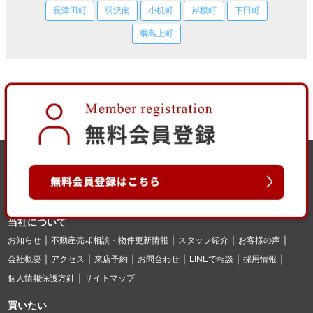
長津田町
羽沢南
小机町
岸根町
下田町
綱島上町
当社について
お知らせ
不動産売却相談・物件更新情報
スタッフ紹介
お客様の声
会社概要
アクセス
来店予約
お問合わせ
LINEで相談
採用情報
個人情報保護方針
サイトマップ
買いたい