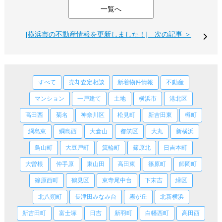
一覧へ
[横浜市の不動産情報を更新しました！] 次の記事 ＞
すべて
売却査定相談
新着物件情報
不動産
マンション
一戸建て
土地
横浜市
港北区
高田西
菊名
神奈川区
松見町
新吉田東
樽町
綱島東
綱島西
大倉山
都筑区
大丸
新横浜
鳥山町
大豆戸町
箕輪町
篠原北
日吉本町
大曽根
仲手原
東山田
高田東
篠原町
師岡町
篠原西町
鶴見区
東寺尾中台
下末吉
緑区
北八朔町
長津田みなみ台
霧が丘
北新横浜
新吉田町
富士塚
日吉
新羽町
白幡西町
高田西