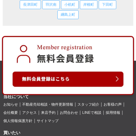
長津田町
羽沢南
小机町
岸根町
下田町
綱島上町
当社について
お知らせ
不動産売却相談・物件更新情報
スタッフ紹介
お客様の声
会社概要
アクセス
来店予約
お問合わせ
LINEで相談
採用情報
個人情報保護方針
サイトマップ
買いたい