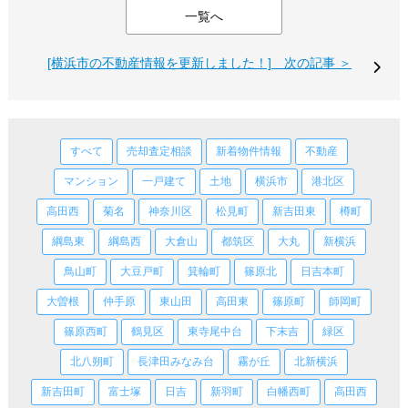
一覧へ
[横浜市の不動産情報を更新しました！] 次の記事 ＞
すべて
売却査定相談
新着物件情報
不動産
マンション
一戸建て
土地
横浜市
港北区
高田西
菊名
神奈川区
松見町
新吉田東
樽町
綱島東
綱島西
大倉山
都筑区
大丸
新横浜
鳥山町
大豆戸町
箕輪町
篠原北
日吉本町
大曽根
仲手原
東山田
高田東
篠原町
師岡町
篠原西町
鶴見区
東寺尾中台
下末吉
緑区
北八朔町
長津田みなみ台
霧が丘
北新横浜
新吉田町
富士塚
日吉
新羽町
白幡西町
高田西