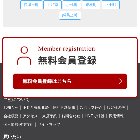
長津田町
羽沢南
小机町
岸根町
下田町
綱島上町
当社について
お知らせ
不動産売却相談・物件更新情報
スタッフ紹介
お客様の声
会社概要
アクセス
来店予約
お問合わせ
LINEで相談
採用情報
個人情報保護方針
サイトマップ
買いたい