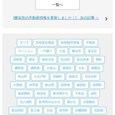
一覧へ
[横浜市の不動産情報を更新しました！] 次の記事 ＞
すべて
売却査定相談
新着物件情報
不動産
マンション
一戸建て
土地
横浜市
港北区
高田西
菊名
神奈川区
松見町
新吉田東
樽町
綱島東
綱島西
大倉山
都筑区
大丸
新横浜
鳥山町
大豆戸町
箕輪町
篠原北
日吉本町
大曽根
仲手原
東山田
高田東
篠原町
師岡町
篠原西町
鶴見区
東寺尾中台
下末吉
緑区
北八朔町
長津田みなみ台
霧が丘
北新横浜
新吉田町
富士塚
日吉
新羽町
白幡西町
高田西