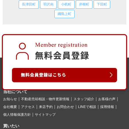
長津田町
羽沢南
小机町
岸根町
下田町
綱島上町
当社について
お知らせ
不動産売却相談・物件更新情報
スタッフ紹介
お客様の声
会社概要
アクセス
来店予約
お問合わせ
LINEで相談
採用情報
個人情報保護方針
サイトマップ
買いたい