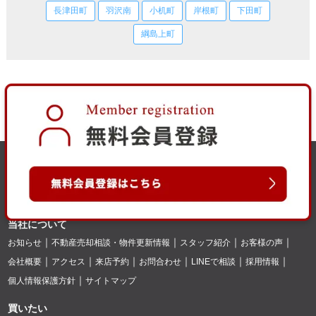
長津田町
羽沢南
小机町
岸根町
下田町
綱島上町
当社について
お知らせ
不動産売却相談・物件更新情報
スタッフ紹介
お客様の声
会社概要
アクセス
来店予約
お問合わせ
LINEで相談
採用情報
個人情報保護方針
サイトマップ
買いたい