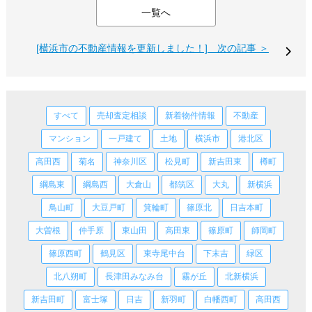
一覧へ
[横浜市の不動産情報を更新しました！] 次の記事 ＞
すべて
売却査定相談
新着物件情報
不動産
マンション
一戸建て
土地
横浜市
港北区
高田西
菊名
神奈川区
松見町
新吉田東
樽町
綱島東
綱島西
大倉山
都筑区
大丸
新横浜
鳥山町
大豆戸町
箕輪町
篠原北
日吉本町
大曽根
仲手原
東山田
高田東
篠原町
師岡町
篠原西町
鶴見区
東寺尾中台
下末吉
緑区
北八朔町
長津田みなみ台
霧が丘
北新横浜
新吉田町
富士塚
日吉
新羽町
白幡西町
高田西