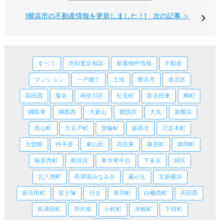
[横浜市の不動産情報を更新しました！] 次の記事 ＞
すべて
売却査定相談
新着物件情報
不動産
マンション
一戸建て
土地
横浜市
港北区
高田西
菊名
神奈川区
松見町
新吉田東
樽町
綱島東
綱島西
大倉山
都筑区
大丸
新横浜
鳥山町
大豆戸町
箕輪町
篠原北
日吉本町
大曽根
仲手原
東山田
高田東
篠原町
師岡町
篠原西町
鶴見区
東寺尾中台
下末吉
緑区
北八朔町
長津田みなみ台
霧が丘
北新横浜
新吉田町
富士塚
日吉
新羽町
白幡西町
高田西
長津田町
羽沢南
小机町
岸根町
下田町