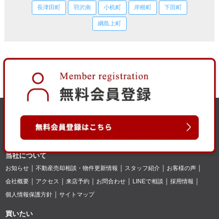
長津田町
羽沢南
小机町
岸根町
下田町
綱島上町
当社について
お知らせ
不動産売却相談・物件更新情報
スタッフ紹介
お客様の声
会社概要
アクセス
来店予約
お問合わせ
LINEで相談
採用情報
個人情報保護方針
サイトマップ
買いたい