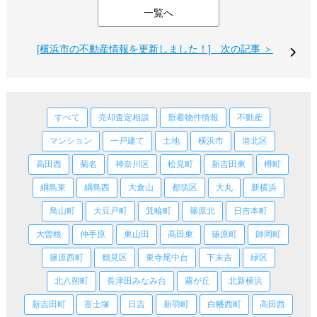
一覧へ
[横浜市の不動産情報を更新しました！] 次の記事 ＞
すべて
売却査定相談
新着物件情報
不動産
マンション
一戸建て
土地
横浜市
港北区
高田西
菊名
神奈川区
松見町
新吉田東
樽町
綱島東
綱島西
大倉山
都筑区
大丸
新横浜
鳥山町
大豆戸町
箕輪町
篠原北
日吉本町
大曽根
仲手原
東山田
高田東
篠原町
師岡町
篠原西町
鶴見区
東寺尾中台
下末吉
緑区
北八朔町
長津田みなみ台
霧が丘
北新横浜
新吉田町
富士塚
日吉
新羽町
白幡西町
高田西