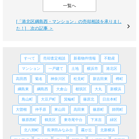
一覧へ
[「港北区綱島西・マンション」の売却相談を承りまし
た！] 次の記事 ＞
すべて
売却査定相談
新着物件情報
不動産
マンション
一戸建て
土地
横浜市
港北区
高田西
菊名
神奈川区
松見町
新吉田東
樽町
綱島東
綱島西
大倉山
都筑区
大丸
新横浜
鳥山町
大豆戸町
箕輪町
篠原北
日吉本町
大曽根
仲手原
東山田
高田東
篠原町
師岡町
篠原西町
鶴見区
東寺尾中台
下末吉
緑区
北八朔町
長津田みなみ台
霧が丘
北新横浜