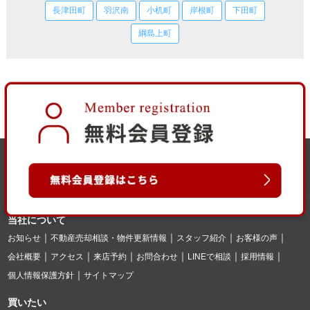
長津田町
羽沢南
小机町
岸根町
下田町
綱島上町
当社について
お知らせ
不動産売却相談・物件更新情報
スタッフ紹介
お客様の声
会社概要
アクセス
来店予約
お問合わせ
LINEで相談
採用情報
個人情報保護方針
サイトマップ
買いたい