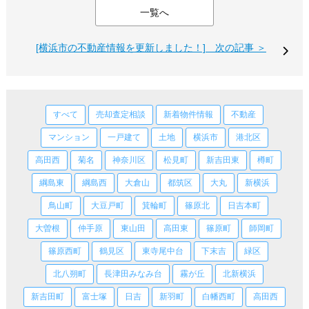
一覧へ
[横浜市の不動産情報を更新しました！] 次の記事 ＞
すべて
売却査定相談
新着物件情報
不動産
マンション
一戸建て
土地
横浜市
港北区
高田西
菊名
神奈川区
松見町
新吉田東
樽町
綱島東
綱島西
大倉山
都筑区
大丸
新横浜
鳥山町
大豆戸町
箕輪町
篠原北
日吉本町
大曽根
仲手原
東山田
高田東
篠原町
師岡町
篠原西町
鶴見区
東寺尾中台
下末吉
緑区
北八朔町
長津田みなみ台
霧が丘
北新横浜
新吉田町
富士塚
日吉
新羽町
白幡西町
高田西