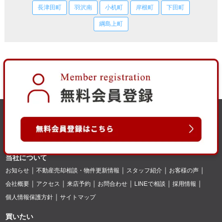
長津田町
羽沢南
小机町
岸根町
下田町
綱島上町
当社について
お知らせ
不動産売却相談・物件更新情報
スタッフ紹介
お客様の声
会社概要
アクセス
来店予約
お問合わせ
LINEで相談
採用情報
個人情報保護方針
サイトマップ
買いたい