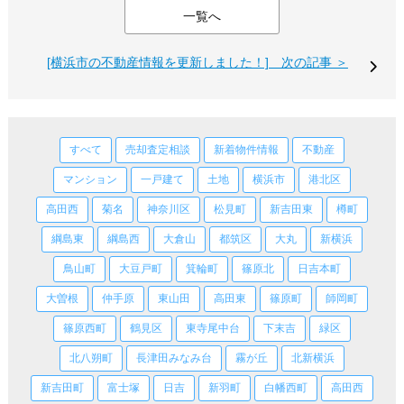
一覧へ
[横浜市の不動産情報を更新しました！] 次の記事 ＞
すべて
売却査定相談
新着物件情報
不動産
マンション
一戸建て
土地
横浜市
港北区
高田西
菊名
神奈川区
松見町
新吉田東
樽町
綱島東
綱島西
大倉山
都筑区
大丸
新横浜
鳥山町
大豆戸町
箕輪町
篠原北
日吉本町
大曽根
仲手原
東山田
高田東
篠原町
師岡町
篠原西町
鶴見区
東寺尾中台
下末吉
緑区
北八朔町
長津田みなみ台
霧が丘
北新横浜
新吉田町
富士塚
日吉
新羽町
白幡西町
高田西