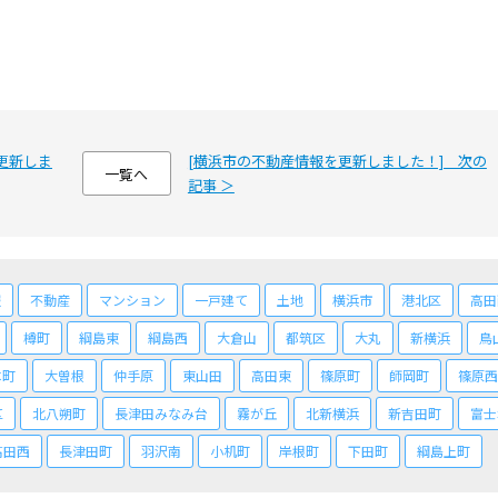
更新しま
[横浜市の不動産情報を更新しました！] 次の
一覧へ
記事 ＞
報
不動産
マンション
一戸建て
土地
横浜市
港北区
高田
樽町
綱島東
綱島西
大倉山
都筑区
大丸
新横浜
鳥
本町
大曽根
仲手原
東山田
高田東
篠原町
師岡町
篠原西
区
北八朔町
長津田みなみ台
霧が丘
北新横浜
新吉田町
富士
高田西
長津田町
羽沢南
小机町
岸根町
下田町
綱島上町