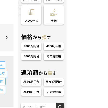
マンション
土地
価格
から
探
す
3000万円台
4000万円台
5000万円台
その他価格
西
返済額
から
探
す
山町
町
月々6万円台
月々7万円台
塚
月々8万円台
その他価格