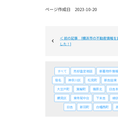
ページ作成日 2023-10-20
＜ 前の記事 [横浜市の不動産情報を
した！]
すべて
売却査定相談
新着物件情
菊名
神奈川区
松見町
新吉田東
大豆戸町
箕輪町
篠原北
日吉
鶴見区
東寺尾中台
下末吉
緑
日吉
新羽町
白幡西町