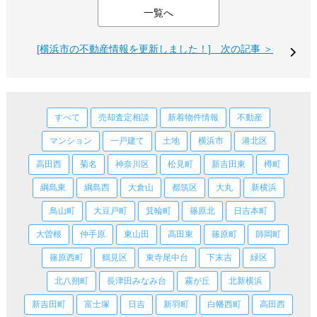
一覧へ
[横浜市の不動産情報を更新しました！] 次の記事 ＞
すべて
売却査定相談
新着物件情報
不動産
マンション
一戸建て
土地
横浜市
港北区
高田西
菊名
神奈川区
松見町
新吉田東
樽町
綱島東
綱島西
大倉山
都筑区
大丸
新横浜
鳥山町
大豆戸町
箕輪町
篠原北
日吉本町
大曽根
仲手原
東山田
高田東
篠原町
師岡町
篠原西町
鶴見区
東寺尾中台
下末吉
緑区
北八朔町
長津田みなみ台
霧が丘
北新横浜
新吉田町
富士塚
日吉
新羽町
白幡西町
高田西