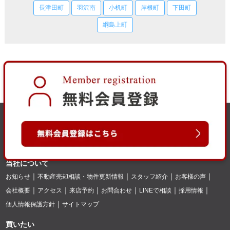
長津田町
羽沢南
小机町
岸根町
下田町
綱島上町
当社について
お知らせ
不動産売却相談・物件更新情報
スタッフ紹介
お客様の声
会社概要
アクセス
来店予約
お問合わせ
LINEで相談
採用情報
個人情報保護方針
サイトマップ
買いたい