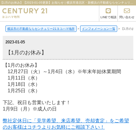
【1月のお休み】【2023-01-05更新】お知らせ | 横浜市港北区・新横浜の不動産ならセンチュリー21ヨコハマ地所
LINEで相談
問い合わせ
横浜市の不動産ならセンチュリー21ヨコハマ地所
>
インフォメーション一覧
>
【1月のお
2023-01-05
【1月のお休み】
【1月のお休み】
12月27日（火）～1月4日（水）※年末年始休業期間
1月11日（水）
1月18日（水）
1月25日（水）
下記、祝日も営業いたします！
1月9日（月）※成人の日
弊社定休日に「見学希望、来店希望、売却査定」をご希望
のお客様はコチラよりお気軽にご相談下さい！