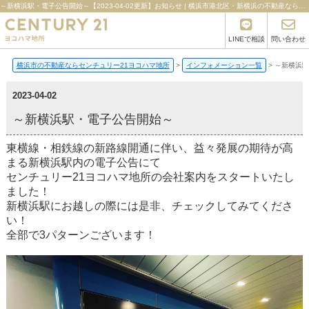
～新横浜駅・電子公告開始～【2023-04-02更新】お知らせ | 横浜市港北区・新横浜の不動産ならセンチュリー21ヨコハマ地所
LINEで相談
問い合わせ
横浜市の不動産ならセンチュリー21ヨコハマ地所
>
インフォメーション一覧
>
～新横浜駅
2023-04-02
～新横浜駅・電子公告開始～
東横線・相鉄線の新路線開通に伴い、益々発展の期待が高
まる新横浜駅内の電子公告にて
センチュリー21ヨコハマ地所の会社案内をスタートいたし
ました！
新横浜駅にお越しの際には是非、チェックしてみてくださ
い！
全部で3パターンございます！