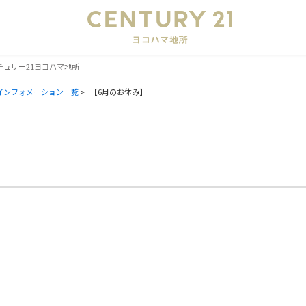
会
ンチュリー21ヨコハマ地所
インフォメーション一覧
>
【6月のお休み】