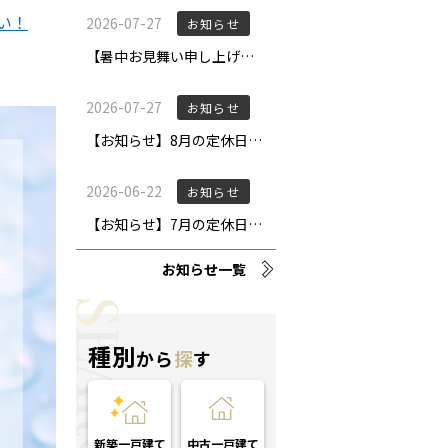
い！
お知らせ一覧
種別
から
探
す
新築一戸建て
中古一戸建て