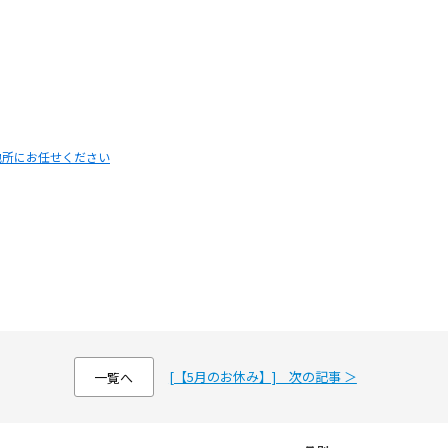
Y
SALE
買いたい
売りたい
NT
LEASE BACK
借りたい
リースバック
地所にお任せください
HERITANCE
COMPANY
不動産相続
会社概要
AFF
RECRUIT
スタッフ紹介
採用情報
NTACT
[【5月のお休み】] 次の記事 ＞
一覧へ
お問い合わせ