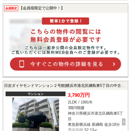
【会員様限定で公開中！】
会員限定
日吉ダイヤモンドマンション２号館|横浜市港北区綱島東5丁目の中古マンション
マンション
3,790万円
2LDK / 1991年
3階/5階建
神奈川県横浜市港北区綱島東5丁
目
東急新横浜線 新綱島 徒歩18分
専有面積
52.13㎡