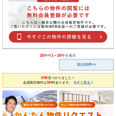
25
1～20
件中
件を表示
次の20件>>
25件
見つかりました！
会員限定物件は
384
件あります。
今すぐ見る