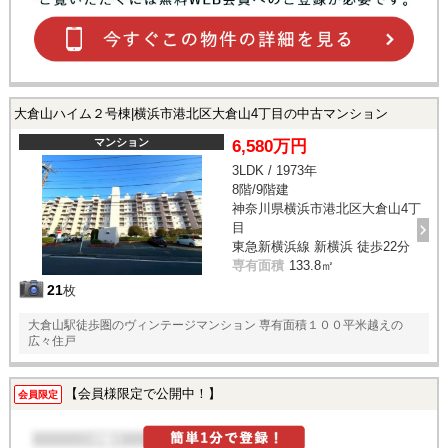
大倉山ハイム２号棟|横浜市港北区大倉山4丁目の中古マンション
マンション
6,580万円
3LDK / 1973年
8階/9階建
神奈川県横浜市港北区大倉山4丁
目
東急新横浜線 新横浜 徒歩22分
専有面積
133.8㎡
21
枚
大倉山駅徒歩圏のヴィンテージマンション 専有面積１００平米越えの
広々住戸
【会員様限定で公開中！】
会員限定