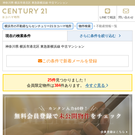
神奈川県 横浜市港北区 東急新横浜線 中古マンション
LINEで相談
問い合わせ
横浜市の不動産ならセンチュリー21ヨコハマ地所
>
物件検索
>
不動産情報一覧
現在の検索条件
さらに条件を絞り込む
神奈川県 横浜市港北区 東急新横浜線 中古マンション
この条件で新着メールを登録
25件
見つかりました！
会員限定物件は
384
件あります。
今すぐ見る