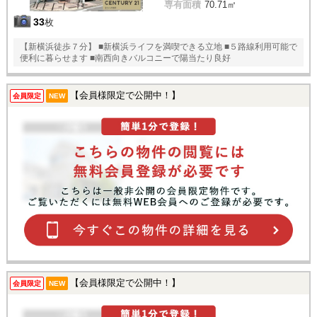
専有面積
70.71㎡
33
枚
【新横浜徒歩７分】 ■新横浜ライフを満喫できる立地 ■５路線利用可能で
便利に暮らせます ■南西向きバルコニーで陽当たり良好
【会員様限定で公開中！】
会員限定
NEW
【会員様限定で公開中！】
会員限定
NEW