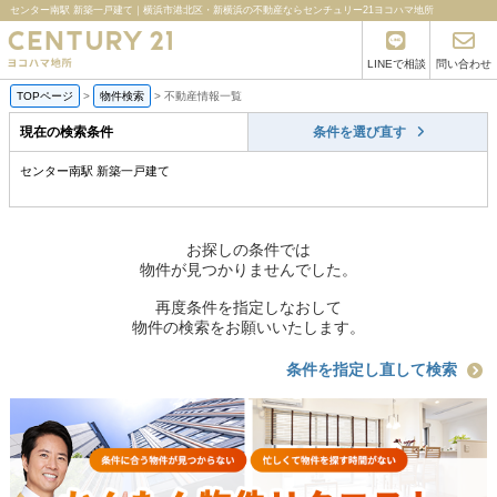
センター南駅 新築一戸建て｜横浜市港北区・新横浜の不動産ならセンチュリー21ヨコハマ地所
LINEで相談
問い合わせ
TOPページ
>
物件検索
>
不動産情報一覧
現在の検索条件
条件を選び直す
センター南駅 新築一戸建て
お探しの条件では
物件が見つかりませんでした。
再度条件を指定しなおして
物件の検索をお願いいたします。
条件を指定し直して検索